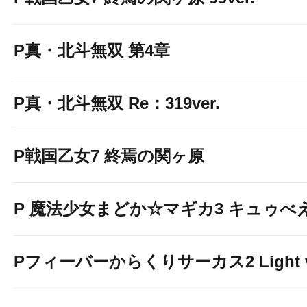
P真・北斗無双 第4章
P真・北斗無双 Re：319ver.
P戦国乙女7 終焉の関ヶ原
P 魔法少女まどか☆マギカ3 キュゥべえv
Pフィーバーからくりサーカス2 Light v