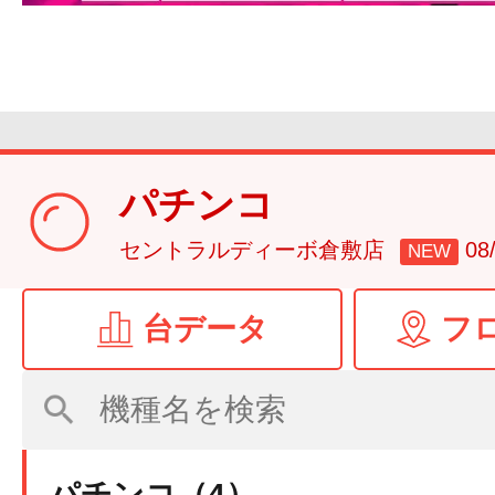
パチンコ
セントラルディーボ倉敷店
0
NEW
台データ
フ
パチンコ（4）