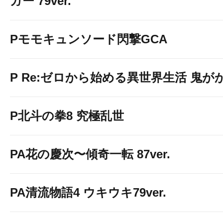
ガー 79ver.
Pモモキュンソード閃撃GCA
P Re:ゼロから始める異世界生活 鬼がかり 
P北斗の拳8 究極乱世
PA花の慶次〜傾奇一転 87ver.
PA清流物語4 ウキウキ79ver.