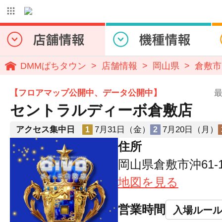
DMMぱちタウン
店舗情報
岡山県
倉敷市
【フロアマップ公開中、データ公開中】
最
セントラルディーボ倉敷店
アクセス集中日
7月31日（金）
7月20日（月）
1
2
住所
岡山県倉敷市沖61-
地図を見る
営業時間
入場ルー