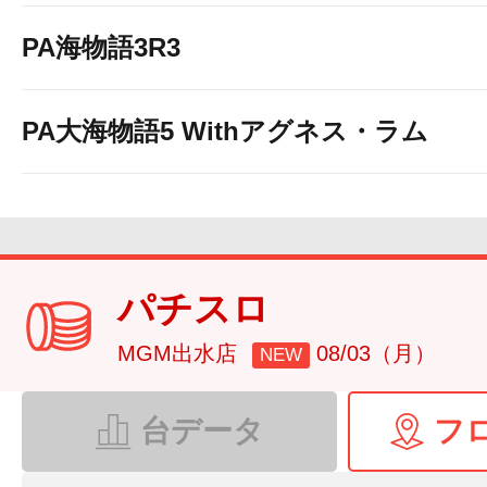
PA海物語3R3
PA大海物語5 Withアグネス・ラム
パチスロ
MGM出水店
08/03（月）
NEW
台データ
フ