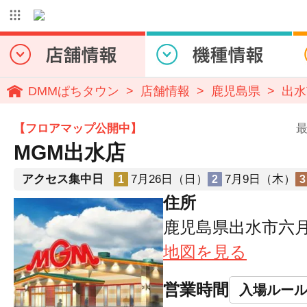
DMMぱちタウン
店舗情報
鹿児島県
出水
【フロアマップ公開中】
最
MGM出水店
アクセス集中日
7月26日（日）
7月9日（木）
1
2
3
住所
鹿児島県出水市六月
地図を見る
営業時間
入場ルー