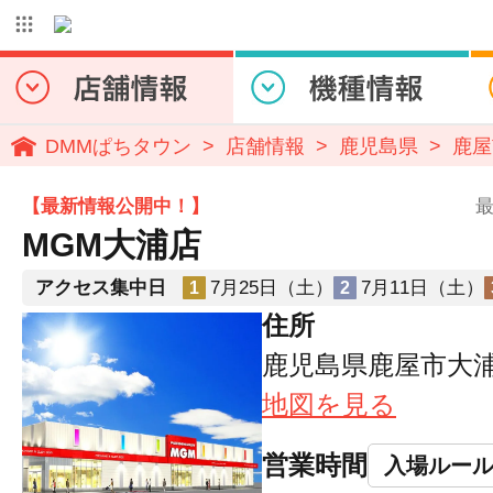
DMMぱちタウン
店舗情報
鹿児島県
鹿屋
【最新情報公開中！】
最
MGM大浦店
アクセス集中日
7月25日（土）
7月11日（土）
1
2
住所
鹿児島県鹿屋市大浦町
地図を見る
営業時間
入場ルー