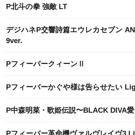
P北斗の拳 強敵 LT
デジハネP交響詩篇エウレカセブン ANE
9ver.
PフィーバークィーンⅡ
Pフィーバーかぐや様は告らせたい Light 
P中森明菜・歌姫伝説〜BLACK DIVA
Pフィーバー革命機ヴァルヴレイヴ3 Light