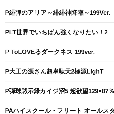
P緋弾のアリア～緋緋神降臨～199Ver.
PLT世界でいちばん強くなりたい！2
P ToLOVEるダークネス 199ver.
P大工の源さん超韋駄天2極源LighT
P弾球黙示録カイジ沼5 超欲望129×87％V
PAハイスクール・フリート オールスタ