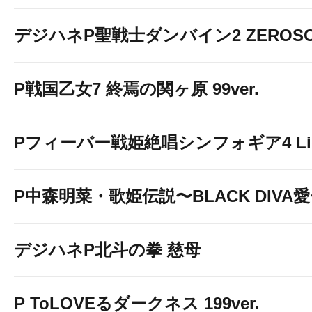
デジハネP聖戦士ダンバイン2 ZEROSO
P戦国乙女7 終焉の関ヶ原 99ver.
Pフィーバー戦姫絶唱シンフォギア4 Light
P中森明菜・歌姫伝説〜BLACK DIVA
デジハネP北斗の拳 慈母
P ToLOVEるダークネス 199ver.