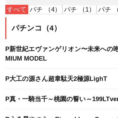
すべて
パチ （4）
パチ （1）
パチ （
▽▼▽お気に入りはこちら
パチンコ（4）
P新世紀エヴァンゲリオン〜未来への咆
MIUM MODEL
P大工の源さん超韋駄天2極源LighT
P真・一騎当千～桃園の誓い～199LTver
△▲△お気に入りはこちら