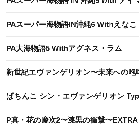
PAスーパー海物語 IN 沖縄5 with ア
PAスーパー海物語IN沖縄6 Withえなこ
PA大海物語5 Withアグネス・ラム
新世紀エヴァンゲリオン〜未来への咆
スマホの方
ぱちんこ シン・エヴァンゲリオン Typ
アメブロ
P真・花の慶次2〜漆黒の衝撃〜EXTRA 