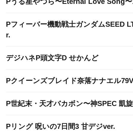
Pうる星やつら〜Eternal Love Song〜1
Pフィーバー機動戦士ガンダムSEED LT-Li
r.
☆★☆★：・・・・・
☆
デジハネP頭文字D せかんど
Pクイーンズブレイド奈落ナナエル79Ve
P世紀末・天才バカボン〜神SPEC 凱旋〜9
Pリング 呪いの7日間3 甘デジver.