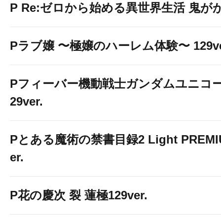
ＭＧＭ大浦
P Re:ゼロから始める異世界生活 鬼がかり 
検索をお願い
Pラブ嬢 〜極嬢のハーレム体験〜 129ve
Pフィーバー機動戦士ガンダムユニコー
29ver.
Pとある魔術の禁書目録2 Light PREMIUM
er.
P花の慶次 裂 蓮極129ver.