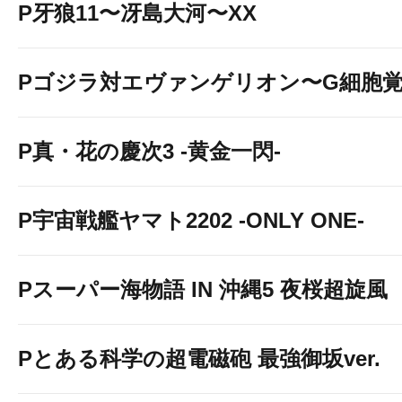
P牙狼11〜冴島大河〜XX
Pゴジラ対エヴァンゲリオン〜G細胞
P真・花の慶次3 -黄金一閃-
P宇宙戦艦ヤマト2202 -ONLY ONE-
Pスーパー海物語 IN 沖縄5 夜桜超旋風
Pとある科学の超電磁砲 最強御坂ver.