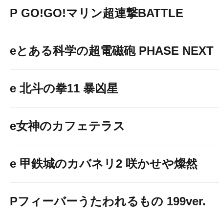
P GO!GO!マリン超連撃BATTLE
eとある科学の超電磁砲 PHASE NEXT
e 北斗の拳11 暴凶星
e女神のカフェテラス
TAMAI営業部 店舗情報e
e 甲鉄城のカバネリ2 咲かせや燦然
Pフィーバーうたわれるもの 199ver.