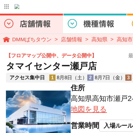
DMMぱちタウン
店舗情報
高知県
高知市
【フロアマップ公開中、データ公開中】
最
タマイセンター瀬戸店
アクセス集中日
8月8日（土）
8月7日（金）
1
2
3
住所
高知県高知市瀬戸2-7
地図を見る
営業時間
入場ルー