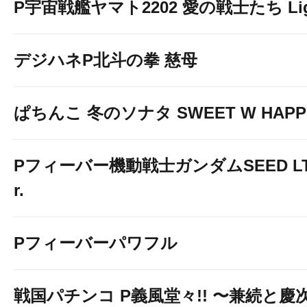
P宇宙戦艦ヤマト2202 愛の戦士たち Light
デジハネP北斗の拳 慈母
ぱちんこ 冬のソナタ SWEET W HAPPY 
Pフィーバー機動戦士ガンダムSEED LT-Li
r.
Pフィーバーパワフル
戦国パチンコ P義風堂々!! 〜兼続と慶次〜