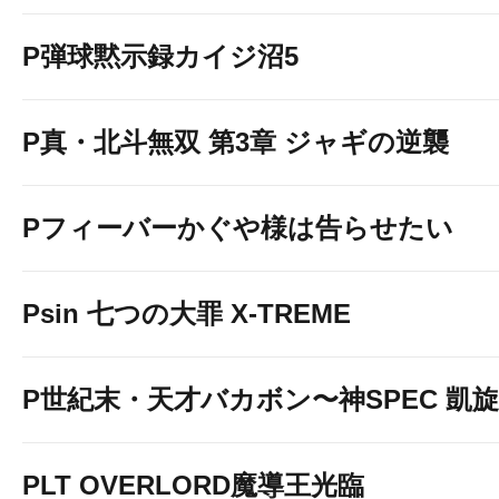
P弾球黙示録カイジ沼5
P真・北斗無双 第3章 ジャギの逆襲
Pフィーバーかぐや様は告らせたい
Psin 七つの大罪 X-TREME
P世紀末・天才バカボン〜神SPEC 凱
PLT OVERLORD魔導王光臨