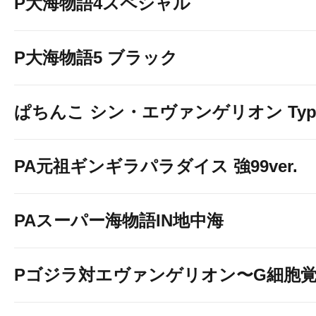
P大海物語4スペシャル
P大海物語5 ブラック
当日の新台OPEN時
店内告知・店内放送・SNS・ぱちタウ
ぱちんこ シン・エヴァンゲリオン Typ
にてお客様にお知らせ致し
PA元祖ギンギラパラダイス 強99ver.
※新台コーナー以外は平常通り 9：0
PAスーパー海物語IN地中海
Pゴジラ対エヴァンゲリオン〜G細胞