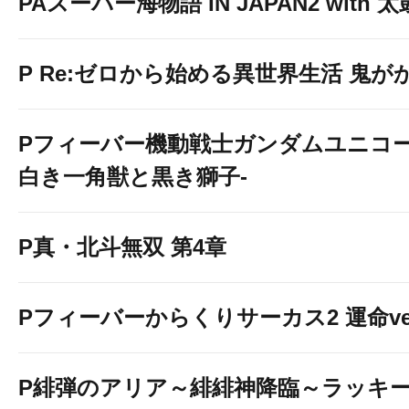
PAスーパー海物語 IN JAPAN2 with
P Re:ゼロから始める異世界生活 鬼がかり
Pフィーバー機動戦士ガンダムユニコー
白き一角獣と黒き獅子-
P真・北斗無双 第4章
Pフィーバーからくりサーカス2 運命ver
P緋弾のアリア～緋緋神降臨～ラッキ