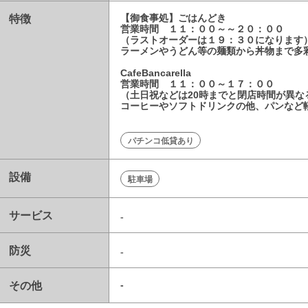
特徴
【御食事処】ごはんどき
営業時間 １１：００～～２０：００
（ラストオーダーは１９：３０になります
ラーメンやうどん等の麺類から丼物まで多
CafeBancarella
営業時間 １１：００～１７：００
（土日祝などは20時までと閉店時間が異な
コーヒーやソフトドリンクの他、パンなど
パチンコ低貸あり
設備
駐車場
サービス
-
防災
-
その他
-