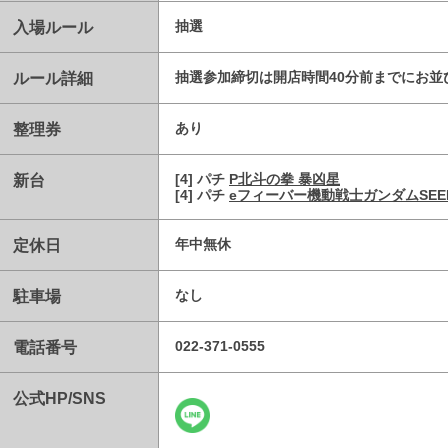
入場ルール
抽選
ルール詳細
抽選参加締切は開店時間40分前までにお並
整理券
あり
新台
[4] パチ
P北斗の拳 暴凶星
[4] パチ
eフィーバー機動戦士ガンダムSEE
定休日
年中無休
駐車場
なし
電話番号
022-371-0555
公式HP/SNS