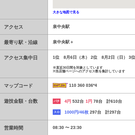
大きな地図で見る
アクセス
泉中央駅
最寄り駅・沿線
泉中央駅
アクセス集中日
1位 8月6日（木） 2位 8月2日（日） 3
※直近30日間を対象としています
※当店舗ページへのアクセス数を集計しています
マップコード
110 360 036*4
遊技金額・台数
4円
532台
1円
78台
計610台
パチ
1000円/46枚
297台
計297台
スロ
営業時間
08:30 〜 23:30