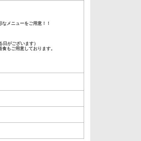
）
彩なメニューをご用意！！
る日がございます）
軽食もご用意しております。