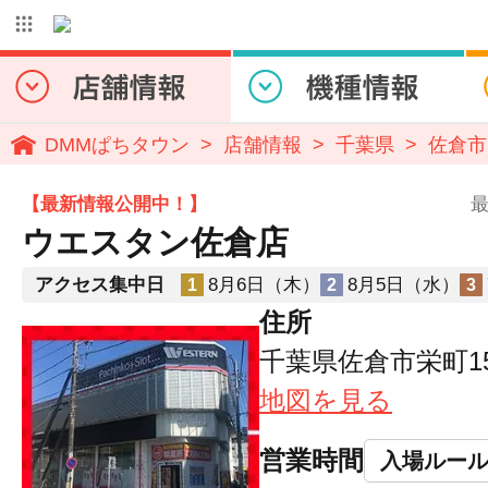
DMMぱちタウン
店舗情報
千葉県
佐倉市
【最新情報公開中！】
最
ウエスタン佐倉店
アクセス集中日
8月6日（木）
8月5日（水）
1
2
3
住所
千葉県佐倉市栄町15
地図を見る
営業時間
入場ルー