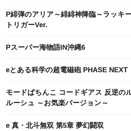
P緋弾のアリア～緋緋神降臨～ラッキ
トリガーVer.
Pスーパー海物語IN沖縄6
eとある科学の超電磁砲 PHASE NEXT
モードぱちんこ コードギアス 反逆の
ルーシュ ～お気楽バージョン～
e 真・北斗無双 第5章 夢幻闘双