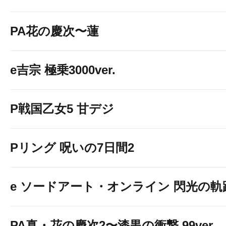
PA花の慶次〜蓮
e吉宗 極乗3000ver.
P戦国乙女5 甘デジ
Pリング 呪いの7日間2
e ソードアート・オンライン 閃光の軌
PA真・花の慶次2〜漆黒の衝撃 99ver.