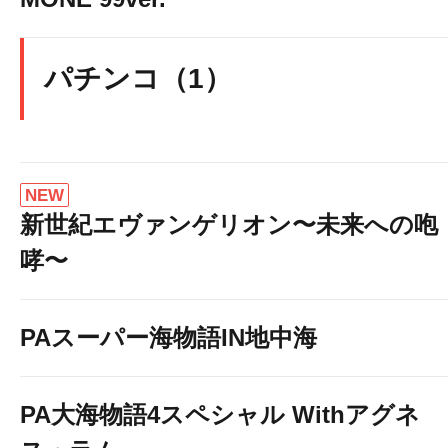
パチンコ（1）
NEW
新世紀エヴァンゲリオン〜未来への咆
哮〜
PAスーパー海物語IN地中海
PA大海物語4スペシャル Withアグネ