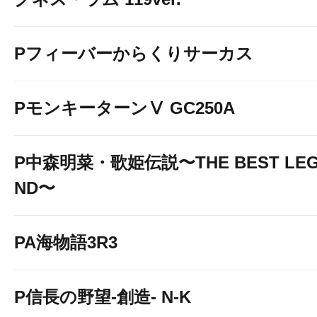
Pフィーバーからくりサーカス
PモンキーターンⅤ GC250A
P中森明菜・歌姫伝説〜THE BEST LE
ND〜
PA海物語3R3
P信長の野望-創造- N-K