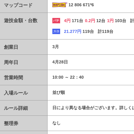
マップコード
12 806 671*6
遊技金額・台数
4円
171台
0.2円
12台
1円
103台
計
パチ
21.277円
119台
計119台
スロ
創業日
3月
周年日
4月28日
営業時間
10:00 ～ 22：40
入場ルール
並び順
ルール詳細
日により異なる場合がございます。詳しく
整理券
なし