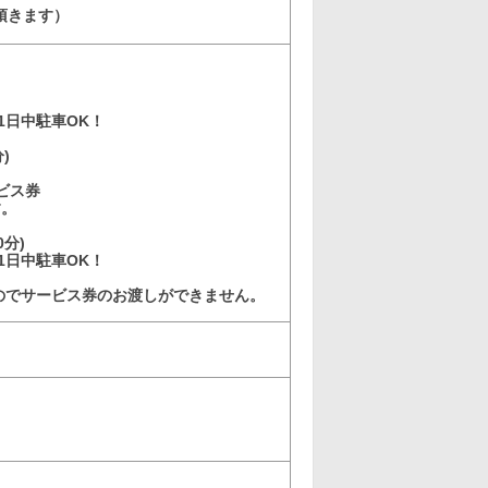
頂きます）
)
1日中駐車OK！
)
ビス券
す。
分)
1日中駐車OK！
のでサービス券のお渡しができません。