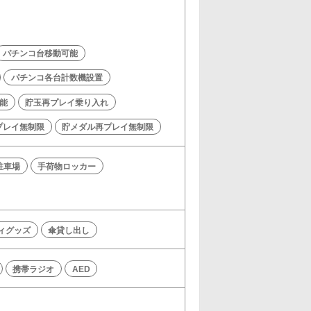
パチンコ台移動可能
パチンコ各台計数機設置
能
貯玉再プレイ乗り入れ
プレイ無制限
貯メダル再プレイ無制限
駐車場
手荷物ロッカー
ィグッズ
傘貸し出し
携帯ラジオ
AED