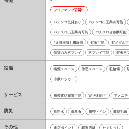
特徴
-
フロアマップ公開中
パチンコ低貸あり
パチンコ出玉共有可能
パチスロ出玉共有可能
パチスロ台移動可能
4金種玉貸し機設置
貯玉可能
貯メダル可
低貸のみ再プレイ
再プレイ可能
貯玉再
設備
喫煙スペース
休憩スペース
駐輪場
冷蔵ロッカー
サービス
携帯電話充電可能
Wi-Fi利用可
アメニテ
防災
飲料水
非常食
携帯トイレ
簡易毛布
その他
来店ポイント
駅近店舗
たまりっち