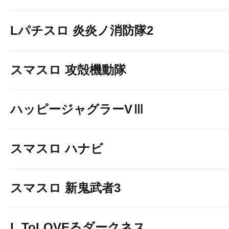
Lパチスロ 炎炎ノ消防隊2
スマスロ 攻殻機動隊
ハッピージャグラーVⅢ
スマスロ ハナビ
スマスロ 新鬼武者3
L ToLOVEるダークネス