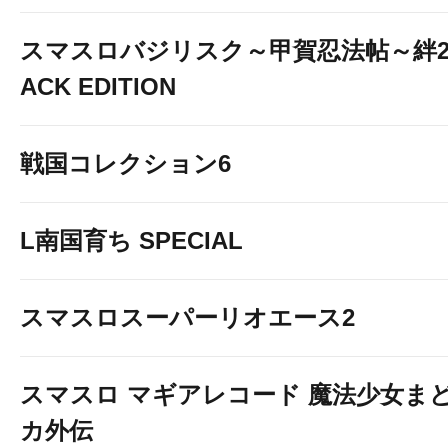
スマスロバジリスク～甲賀忍法帖～絆2 
ACK EDITION
戦国コレクション6
L南国育ち SPECIAL
スマスロスーパーリオエース2
スマスロ マギアレコード 魔法少女ま
カ外伝