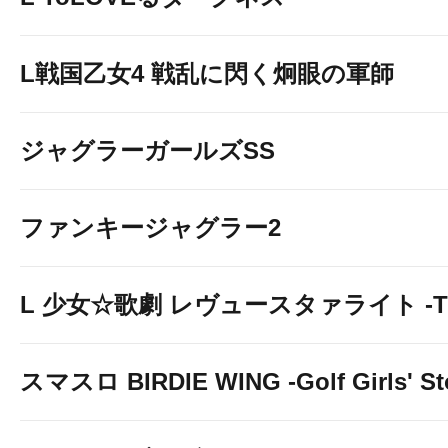
L戦国乙女4 戦乱に閃く炯眼の軍師
ジャグラーガールズSS
ファンキージャグラー2
L 少女☆歌劇 レヴュースタァライト -The
スマスロ BIRDIE WING -Golf Girls' St