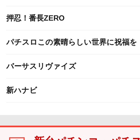
押忍！番長ZERO
パチスロこの素晴らしい世界に祝福を
バーサスリヴァイズ
新ハナビ