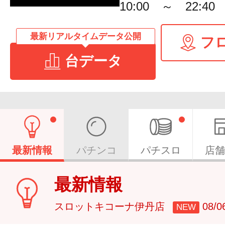
10:00 ～ 22:40
最新リアルタイムデータ公開
フ
台データ
最新情報
パチンコ
パチスロ
店舗
最新情報
スロットキコーナ伊丹店
08/
NEW