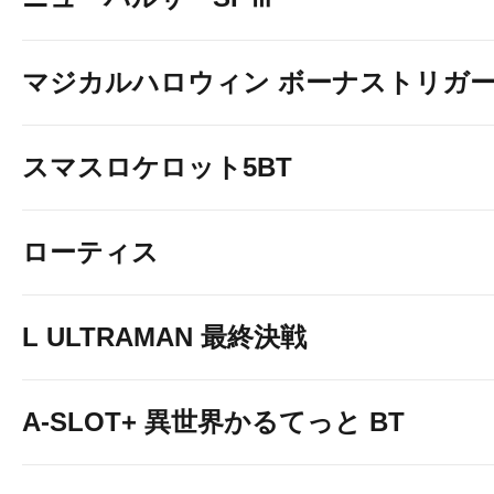
マジカルハロウィン ボーナストリガ
スマスロケロット5BT
ローティス
L ULTRAMAN 最終決戦
A-SLOT+ 異世界かるてっと BT