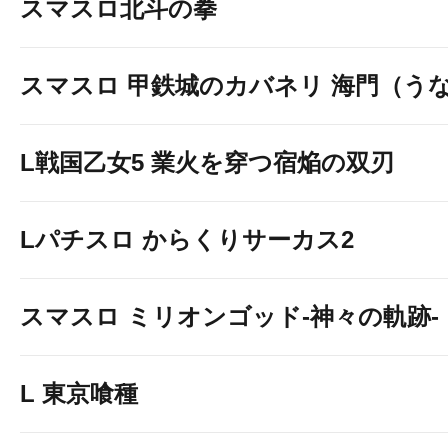
スマスロ北斗の拳
スマスロ 甲鉄城のカバネリ 海門（う
L戦国乙女5 業火を穿つ宿焔の双刃
Lパチスロ からくりサーカス2
スマスロ ミリオンゴッド-神々の軌跡-
L 東京喰種