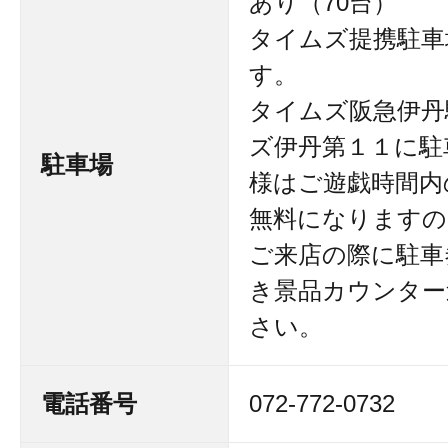
あり（70台）
タイムズ提携駐車
す。
タイムズ阪急伊丹
ズ伊丹第１１に駐
駐車場
様はご遊戯時間内
無料になりますの
ご来店の際に駐車
き景品カウンター
さい。
電話番号
072-772-0732