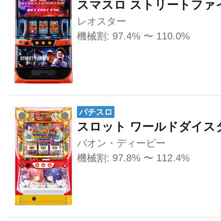
スマスロ ストリートファ
レオスター
機械割: 97.4% 〜 110.0%
パチスロ
スロット ワールドダイス
パオン・ディーピー
機械割: 97.8% 〜 112.4%