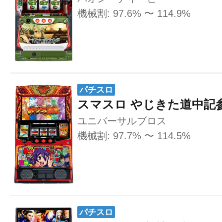
機械割: 97.6% 〜 114.9%
パチスロ
スマスロ やじきた道中記
ユニバーサルブロス
機械割: 97.7% 〜 114.5%
パチスロ