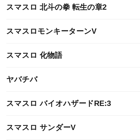
スマスロ 北斗の拳 転生の章2
スマスロモンキーターンV
スマスロ 化物語
ヤバチバ
スマスロ バイオハザードRE:3
スマスロ サンダーV