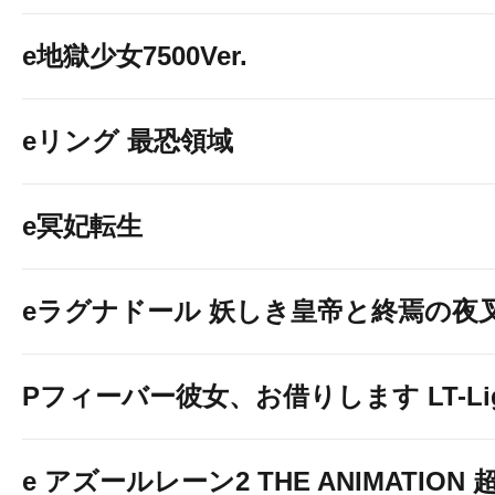
e地獄少女7500Ver.
eリング 最恐領域
e冥妃転生
eラグナドール 妖しき皇帝と終焉の夜
Pフィーバー彼女、お借りします LT-Light
e アズールレーン2 THE ANIMATION