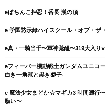
eぱちんこ押忍！番長 漢の頂
e 学園黙示録ハイスクール・オブ・ザ
e真・一騎当千〜軍神覚醒〜319大入りve
eフィーバー機動戦士ガンダムユニコー
白き一角獣と黒き獅子-
e 魔法少女まどか☆マギカ3 時間遡行
願い〜