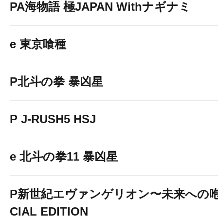
PA海物語 極JAPAN Withナギナミ
e 東京喰種
P北斗の拳 暴凶星
P J-RUSH5 HSJ
e 北斗の拳11 暴凶星
P新世紀エヴァンゲリオン〜未来への咆
CIAL EDITION