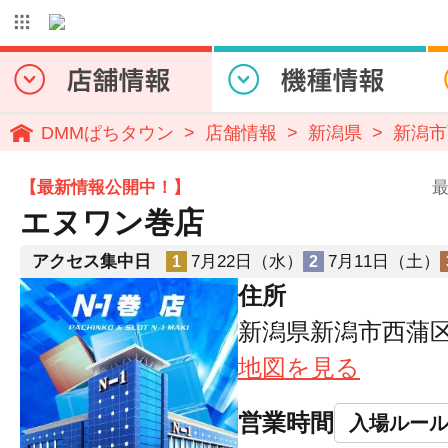
DMMぱちタウン
店舗情報
新潟県
新潟市
【最新情報公開中！】
最
エヌワン巻店
アクセス集中日
7月22日（水）
7月11日（土）
1
2
住所
新潟県新潟市西蒲区巻
地図を見る
営業時間
入場ルー