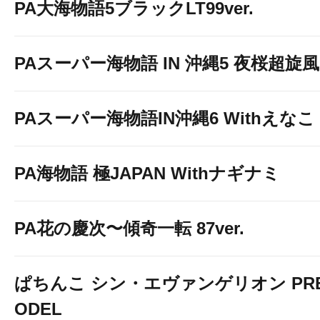
PA大海物語5ブラックLT99ver.
PAスーパー海物語 IN 沖縄5 夜桜超旋風 9
PAスーパー海物語IN沖縄6 Withえなこ
PA海物語 極JAPAN Withナギナミ
PA花の慶次〜傾奇一転 87ver.
ぱちんこ シン・エヴァンゲリオン PREM
ODEL