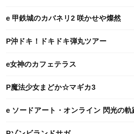
e 甲鉄城のカバネリ2 咲かせや燦然
P沖ドキ！ドキドキ弾丸ツアー
e女神のカフェテラス
P魔法少女まどか☆マギカ3
e ソードアート・オンライン 閃光の軌
Pゾンビランドサガ