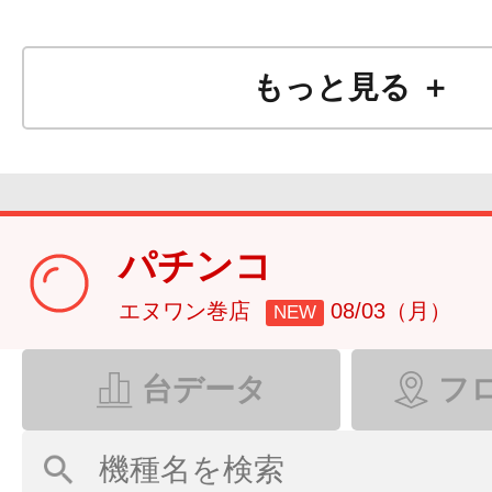
もっと見る ＋
パチンコ
エヌワン巻店
08/03（月）
NEW
台データ
フ