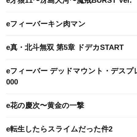
e牙狼11〜冴島大河〜魔戒BURST Ver.
eフィーバーキン肉マン
e真・北斗無双 第5章 ドデカSTART
eフィーバー デッドマウント・デスプレ
000
e花の慶次〜黄金の一撃
e転生したらスライムだった件2