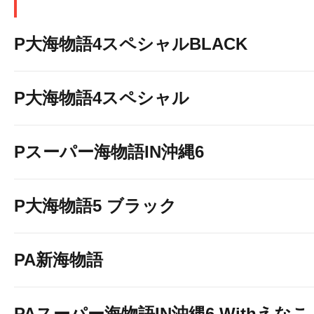
P大海物語4スペシャルBLACK
P大海物語4スペシャル
Pスーパー海物語IN沖縄6
P大海物語5 ブラック
PA新海物語
PAスーパー海物語IN沖縄6 Withえなこ