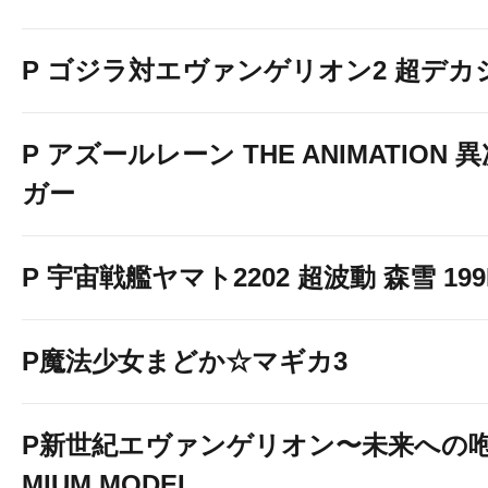
P ゴジラ対エヴァンゲリオン2 超デカ
P アズールレーン THE ANIMATION
ガー
P 宇宙戦艦ヤマト2202 超波動 森雪 199LT
P魔法少女まどか☆マギカ3
P新世紀エヴァンゲリオン〜未来への咆
MIUM MODEL