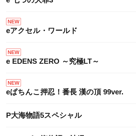
NEW
eアクセル・ワールド
NEW
e EDENS ZERO ～究極LT～
NEW
eぱちんこ押忍！番長 漢の頂 99ver.
P大海物語5スペシャル