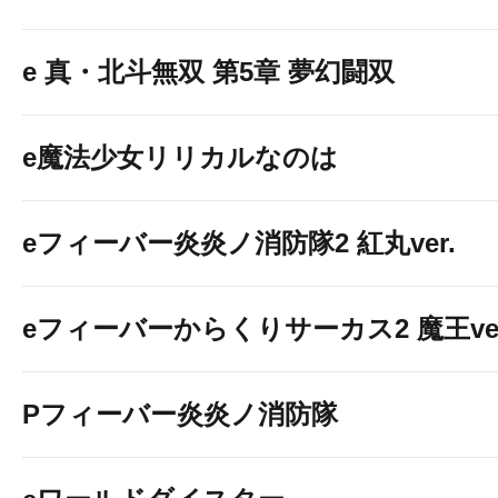
e 真・北斗無双 第5章 夢幻闘双
e魔法少女リリカルなのは
eフィーバー炎炎ノ消防隊2 紅丸ver.
eフィーバーからくりサーカス2 魔王ver
Pフィーバー炎炎ノ消防隊