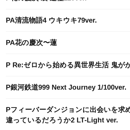
PA清流物語4 ウキウキ79ver.
PA花の慶次〜蓮
P Re:ゼロから始める異世界生活 鬼がかり 
P銀河鉄道999 Next Journey 1/100ver.
Pフィーバーダンジョンに出会いを求
違っているだろうか2 LT-Light ver.