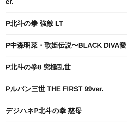
er.
P北斗の拳 強敵 LT
P中森明菜・歌姫伝説〜BLACK DIVA
P北斗の拳8 究極乱世
Pルパン三世 THE FIRST 99ver.
デジハネP北斗の拳 慈母