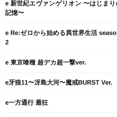
e 新世紀エヴァンゲリオン 〜はじまり
記憶〜
e Re:ゼロから始める異世界生活 seaso
2
e 東京喰種 超デカ超一撃ver.
e牙狼11〜冴島大河〜魔戒BURST Ver.
e一方通行 最狂