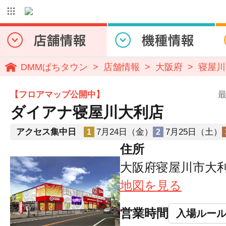
DMMぱちタウン
店舗情報
大阪府
寝屋川
【フロアマップ公開中】
最
ダイアナ寝屋川大利店
アクセス集中日
7月24日（金）
7月25日（土）
1
2
住所
大阪府寝屋川市大利町
地図を見る
営業時間
入場ルー