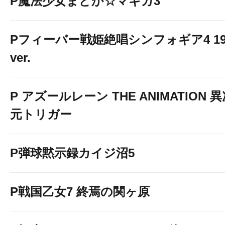
P魔法少女まどか☆マギカ3
Pフィーバー戦姫絶唱シンフォギア4 19
ver.
P アズールレーン THE ANIMATION 
元トリガー
P弾球黙示録カイジ沼5
P戦国乙女7 終焉の関ヶ原