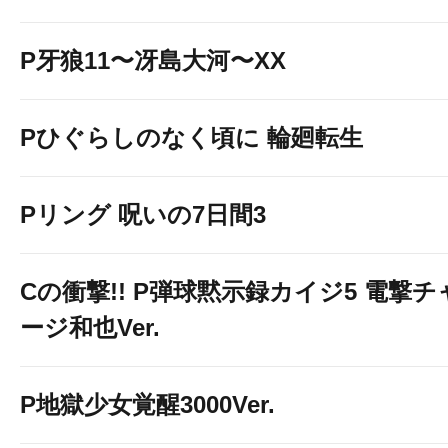
P牙狼11〜冴島大河〜XX
Pひぐらしのなく頃に 輪廻転生
Pリング 呪いの7日間3
Cの衝撃!! P弾球黙示録カイジ5 電撃チ
ージ和也Ver.
P地獄少女覚醒3000Ver.