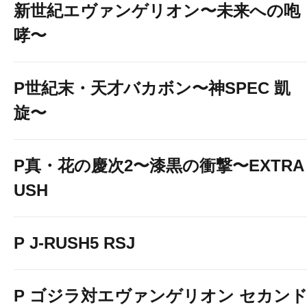
新世紀エヴァンゲリオン〜未来への咆
哮〜
P世紀末・天才バカボン〜神SPEC 凱
旋〜
P真・花の慶次2〜漆黒の衝撃〜EXTRA 
USH
P J-RUSH5 RSJ
P ゴジラ対エヴァンゲリオン セカン