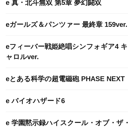
e 真・北斗無双 第5章 夢幻闘双
eガールズ＆パンツァー 最終章 159ver.
eフィーバー戦姫絶唱シンフォギア4 キ
ャロルver.
eとある科学の超電磁砲 PHASE NEXT
e バイオハザード6
e 学園黙示録ハイスクール・オブ・ザ