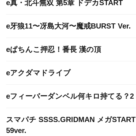
e真・北斗無双 第5章 ドデカSTART
e牙狼11〜冴島大河〜魔戒BURST Ver.
eぱちんこ押忍！番長 漢の頂
eアクダマドライブ
eフィーバーダンベル何キロ持てる？2
スマパチ SSSS.GRIDMAN メガSTART
59ver.