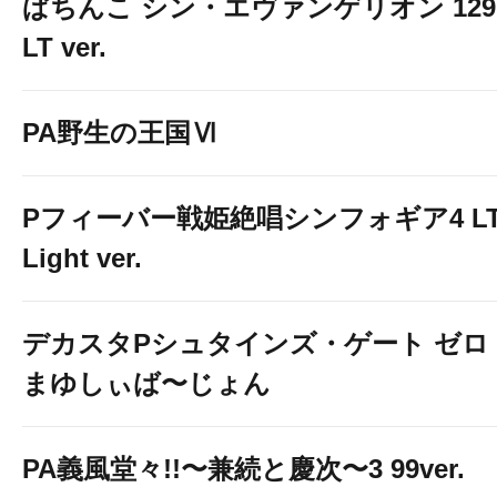
ぱちんこ シン・エヴァンゲリオン 129
LT ver.
PA野生の王国Ⅵ
Pフィーバー戦姫絶唱シンフォギア4 LT
Light ver.
デカスタPシュタインズ・ゲート ゼロ
まゆしぃば〜じょん
PA義風堂々!!〜兼続と慶次〜3 99ver.