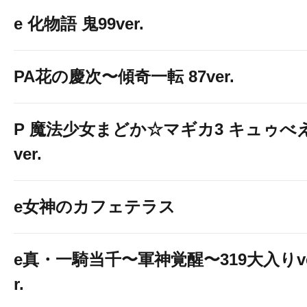
e 化物語 鬼99ver.
PA花の慶次〜傾奇一転 87ver.
P 魔法少女まどか☆マギカ3 キュゥべ
ver.
e女神のカフェテラス
e真・一騎当千〜軍神覚醒〜319大入りv
r.