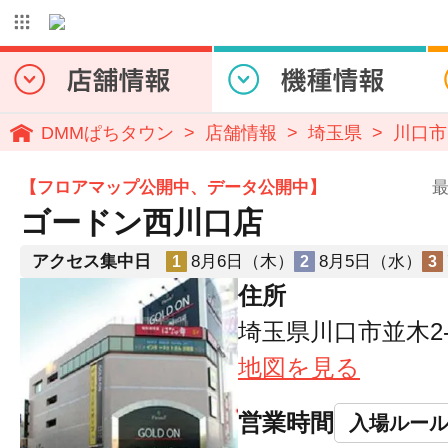
DMMぱちタウン
店舗情報
埼玉県
川口市
【フロアマップ公開中、データ公開中】
最
ゴードン西川口店
アクセス集中日
8月6日（木）
8月5日（水）
1
2
3
住所
埼玉県川口市並木2-1
地図を見る
営業時間
入場ルー