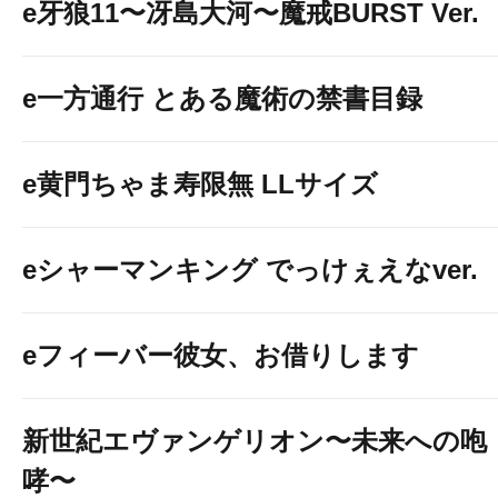
e牙狼11〜冴島大河〜魔戒BURST Ver.
e一方通行 とある魔術の禁書目録
e黄門ちゃま寿限無 LLサイズ
eシャーマンキング でっけぇえなver.
eフィーバー彼女、お借りします
新世紀エヴァンゲリオン〜未来への咆
哮〜