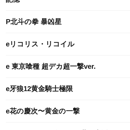
■専用駐車場のご
P北斗の拳 暴凶星
eリコリス・リコイル
e 東京喰種 超デカ超一撃ver.
e牙狼12黄金騎士極限
e花の慶次〜黄金の一撃