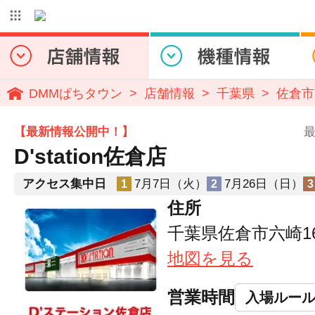
DMMぱちタウン
店舗情報
千葉県
佐倉市
【最新情報公開中！】
最
D'station佐倉店
アクセス集中日
7月7日（火）
7月26日（日）
1
2
3
住所
千葉県佐倉市六崎16
地図を見る
営業時間
入場ルー