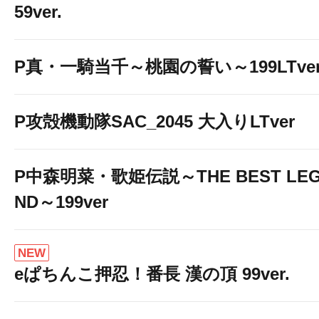
59ver.
P真・一騎当千～桃園の誓い～199LTver
P攻殻機動隊SAC_2045 大入りLTver
P中森明菜・歌姫伝説～THE BEST LE
ND～199ver
NEW
eぱちんこ押忍！番長 漢の頂 99ver.