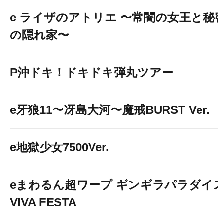
e ライザのアトリエ 〜常闇の女王と秘
の隠れ家〜
P沖ドキ！ドキドキ弾丸ツアー
e牙狼11〜冴島大河〜魔戒BURST Ver.
e地獄少女7500Ver.
eまわるん超ワープ ギンギラパラダイ
VIVA FESTA