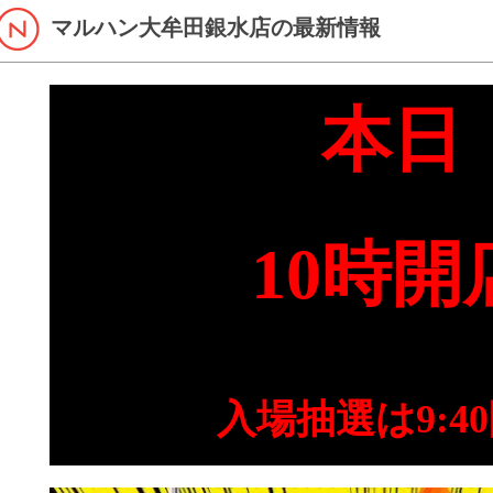
マルハン大牟田銀水店の最新情報
本日
10時開
入場抽選は9:4