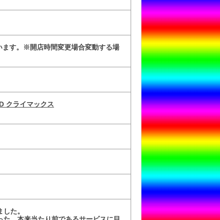
行います。※開店時間変更場合変動する場
D クライマックス
ました。
った、本来当たり前であるサービスに目