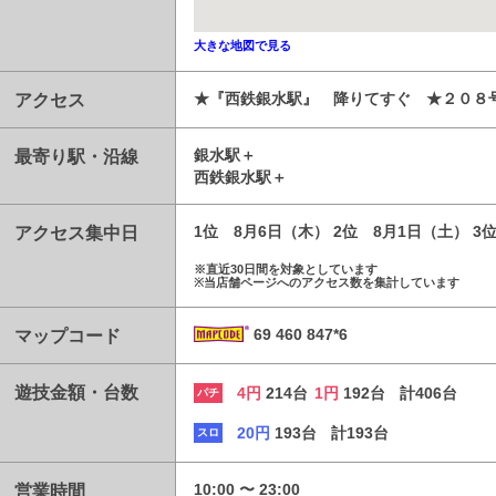
大きな地図で見る
アクセス
★『西鉄銀水駅』 降りてすぐ ★２０８号
最寄り駅・沿線
銀水駅
西鉄銀水駅
アクセス集中日
1位 8月6日（木） 2位 8月1日（土） 3
※直近30日間を対象としています
※当店舗ページへのアクセス数を集計しています
マップコード
69 460 847*6
遊技金額・台数
4円
214台
1円
192台
計406台
パチ
20円
193台
計193台
スロ
営業時間
10:00 〜 23:00