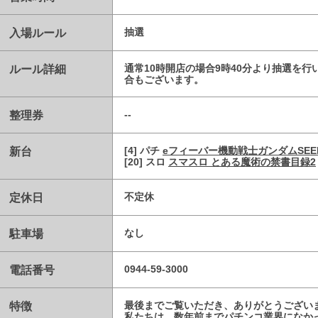
入場ルール
抽選
ルール詳細
通常10時開店の場合9時40分より抽選を
合もございます。
整理券
--
新台
[4] パチ
eフィーバー機動戦士ガンダムSEE
[20] スロ
スマスロ とある魔術の禁書目録2
定休日
不定休
駐車場
なし
電話番号
0944-59-3000
特徴
最後までご覧いただき、ありがとうござい
私たちは、数年前までパチンコ業界になか