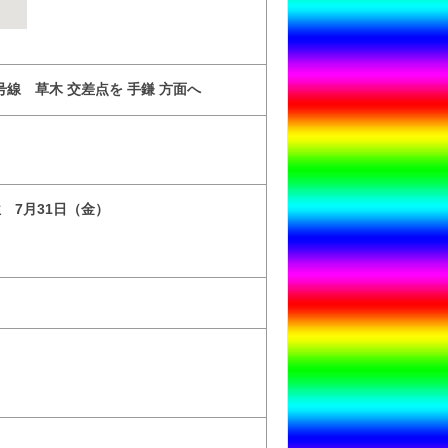
線 草木 交差点を 手鎌 方面へ
位 7月31日（金）