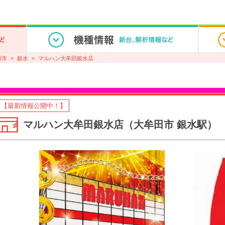
田市
銀水
マルハン大牟田銀水店
【最新情報公開中！】
マルハン大牟田銀水店（大牟田市 銀水駅）