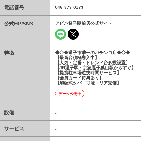
電話番号
046-873-0173
公式HP/SNS
アビバ逗子駅前店公式サイト
特徴
◆◇◆逗子市唯一のパチンコ店◆◇◆
【最新台積極導入中】
【人気・定番・トレンド台多数設置】
【JR逗子駅・京急逗子葉山駅からすぐ】
【提携駐車場遊技時間サービス】
【会員カード特典あり】
【加熱式タバコ可能エリア完備】
データ公開中
設備
-
サービス
-