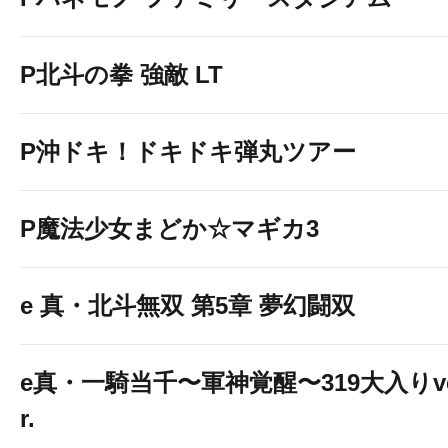
P北斗の拳 強敵 LT
P沖ドキ！ドキドキ弾丸ツアー
P魔法少女まどか☆マギカ3
e 真・北斗無双 第5章 夢幻闘双
e真・一騎当千〜軍神覚醒〜319大入りv
r.