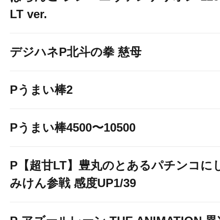
LT ver.
デジハネP北斗の拳 慈母
Pうまい棒2
Pうまい棒4500〜10500
P【超甘LT】豊丸のとあるパチンコに
みけん参戦 感度UP1/39