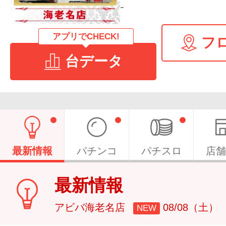
-
アプリでCHECK!
フ
台データ
最新情報
パチンコ
パチスロ
店舗
最新情報
アビバ海老名店
08/08（土）
NEW