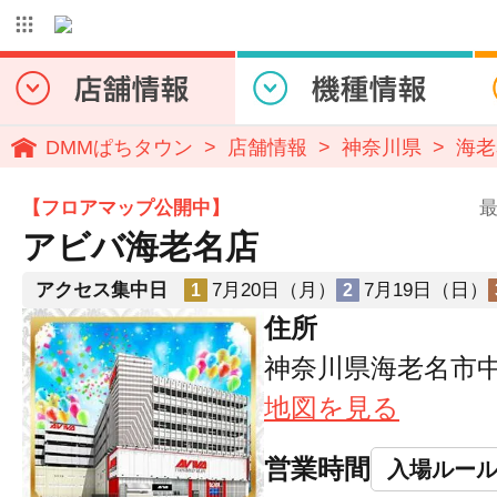
DMMぱちタウン
店舗情報
神奈川県
海老
【フロアマップ公開中】
最
アビバ海老名店
アクセス集中日
7月20日（月）
7月19日（日）
1
2
住所
神奈川県海老名市中央
地図を見る
営業時間
入場ルー