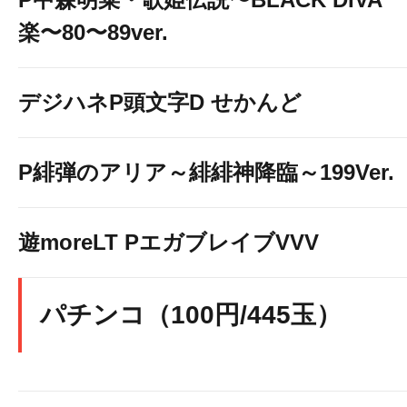
楽〜80〜89ver.
デジハネP頭文字D せかんど
P緋弾のアリア～緋緋神降臨～199Ver.
遊moreLT PエガブレイブVVV
パチンコ（100円/445玉）