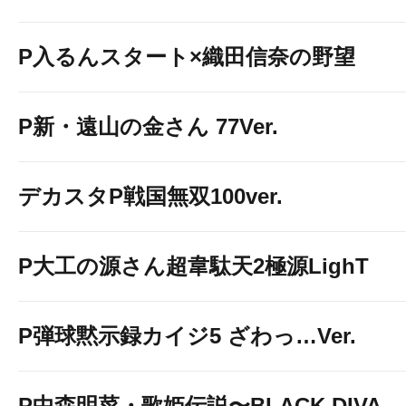
P入るんスタート×織田信奈の野望
P新・遠山の金さん 77Ver.
デカスタP戦国無双100ver.
P大工の源さん超韋駄天2極源LighT
P弾球黙示録カイジ5 ざわっ…Ver.
P中森明菜・歌姫伝説〜BLACK DIVA