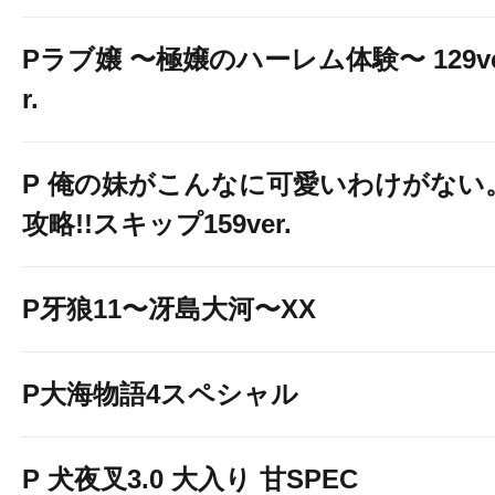
Pラブ嬢 〜極嬢のハーレム体験〜 129v
r.
P 俺の妹がこんなに可愛いわけがない
攻略!!スキップ159ver.
P牙狼11〜冴島大河〜XX
P大海物語4スペシャル
P 犬夜叉3.0 大入り 甘SPEC