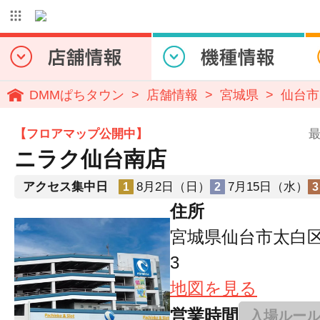
DMMぱちタウン
店舗情報
宮城県
仙台市
【フロアマップ公開中】
最
ニラク仙台南店
アクセス集中日
8月2日（日）
7月15日（水）
1
2
3
住所
宮城県仙台市太白区
3
地図を見る
営業時間
入場ルー