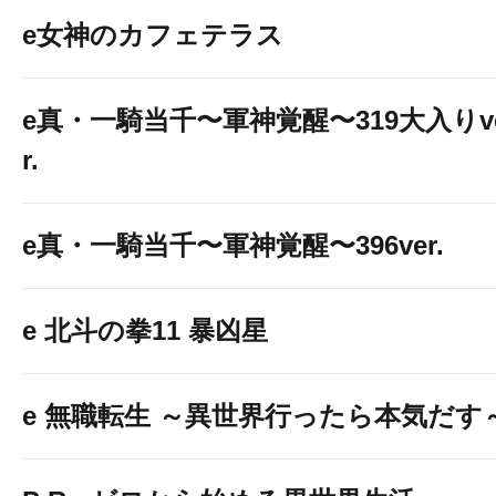
e女神のカフェテラス
e真・一騎当千〜軍神覚醒〜319大入りv
r.
e真・一騎当千〜軍神覚醒〜396ver.
e 北斗の拳11 暴凶星
e 無職転生 ～異世界行ったら本気だす