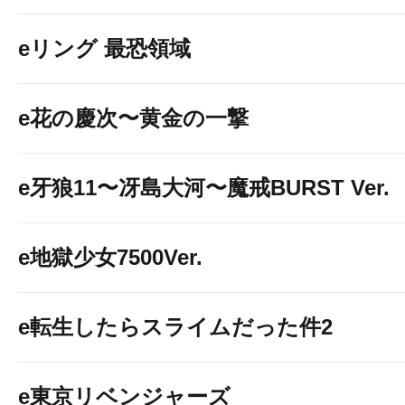
eリング 最恐領域
e花の慶次〜黄金の一撃
e牙狼11〜冴島大河〜魔戒BURST Ver.
e地獄少女7500Ver.
e転生したらスライムだった件2
e東京リベンジャーズ