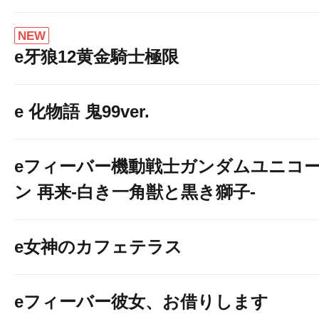
NEW
e牙狼12黄金騎士極限
e 化物語 鬼99ver.
eフィーバー機動戦士ガンダムユニコ
ン 再来-白き一角獣と黒き獅子-
e女神のカフェテラス
eフィーバー彼女、お借りします