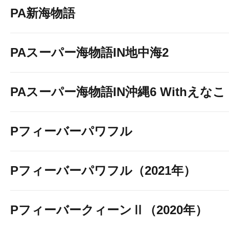
PA新海物語
PAスーパー海物語IN地中海2
PAスーパー海物語IN沖縄6 Withえなこ
Pフィーバーパワフル
Pフィーバーパワフル（2021年）
PフィーバークィーンⅡ（2020年）