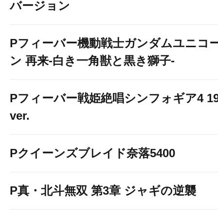
バージョン
Pフィーバー機動戦士ガンダムユニコ
ン 再来-白き一角獣と黒き獅子-
Pフィーバー戦姫絶唱シンフォギア4 19
ver.
Pクイーンズブレイド奈落5400
P真・北斗無双 第3章 ジャギの逆襲