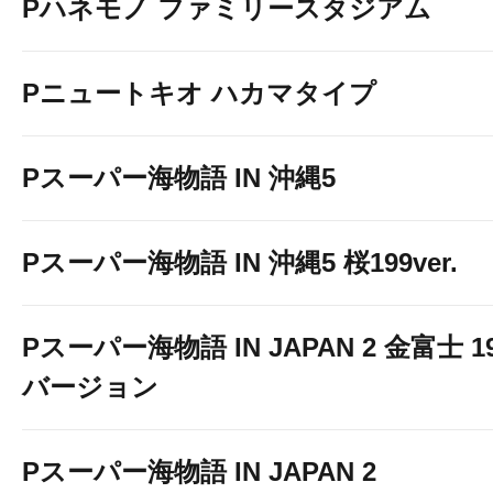
Pハネモノ ファミリースタジアム
Pニュートキオ ハカマタイプ
Pスーパー海物語 IN 沖縄5
Pスーパー海物語 IN 沖縄5 桜199ver.
Pスーパー海物語 IN JAPAN 2 金富士 1
バージョン
Pスーパー海物語 IN JAPAN 2