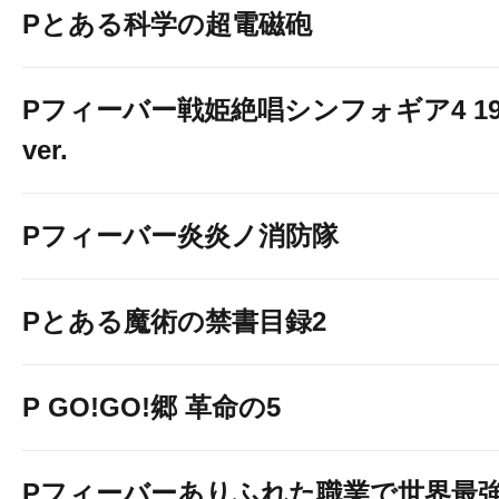
Pとある科学の超電磁砲
Pフィーバー戦姫絶唱シンフォギア4 19
ver.
Pフィーバー炎炎ノ消防隊
Pとある魔術の禁書目録2
P GO!GO!郷 革命の5
Pフィーバーありふれた職業で世界最