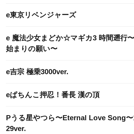
e東京リベンジャーズ
e 魔法少女まどか☆マギカ3 時間遡行
始まりの願い〜
e吉宗 極乗3000ver.
eぱちんこ押忍！番長 漢の頂
Pうる星やつら〜Eternal Love Song〜
29ver.