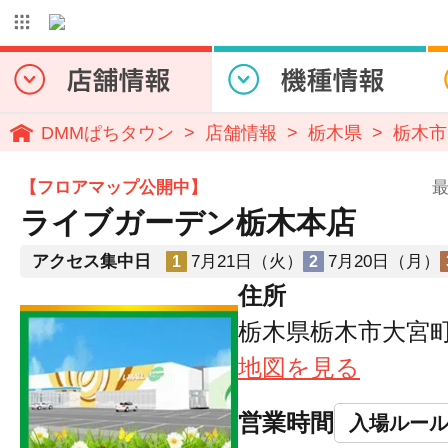
DMMぱちタウン
店舗情報
栃木県
栃木市
【フロアマップ公開中】
最
ライブガーデン栃木本店
アクセス集中日
7月21日（火）
7月20日（月）
1
2
住所
栃木県栃木市大宮町字
地図を見る
営業時間
入場ルー