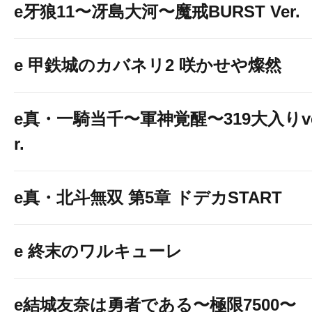
e牙狼11〜冴島大河〜魔戒BURST Ver.
e 甲鉄城のカバネリ2 咲かせや燦然
e真・一騎当千〜軍神覚醒〜319大入りv
r.
e真・北斗無双 第5章 ドデカSTART
e 終末のワルキューレ
e結城友奈は勇者である〜極限7500〜