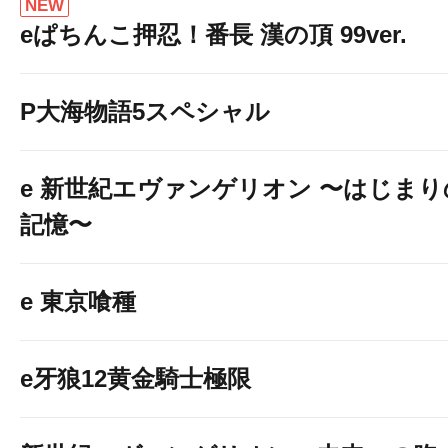
NEW
eぱちんこ押忍！番長 漢の頂 99ver.
P大海物語5スペシャル
e 新世紀エヴァンゲリオン 〜はじまり
記憶〜
e 東京喰種
e牙狼12黄金騎士極限