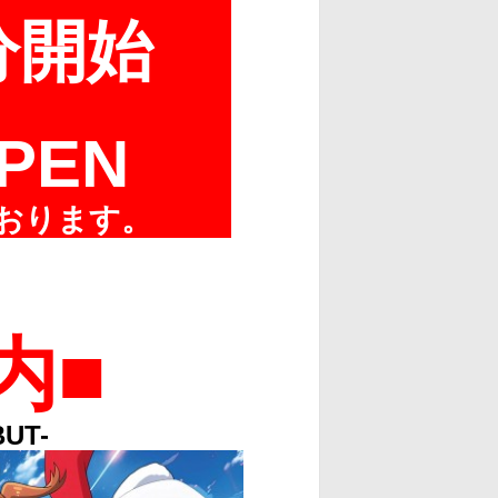
分開始
PEN
おります。
内■
UT-