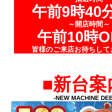
午前9時40
～開店時間～
午前10時O
皆様のご来店お待ちして
■新台案
-NEW MACHINE DEB