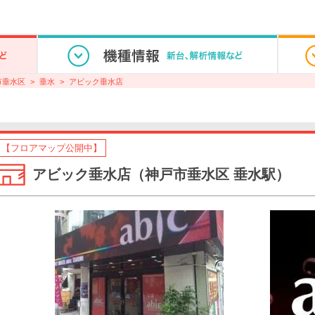
市垂水区
垂水
アビック垂水店
【フロアマップ公開中】
アビック垂水店（神戸市垂水区 垂水駅）