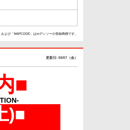
および「MAPCODE」は㈱デンソーの登録商標です。
更新日: 08/07（金）
内■
TION-
土
)
■