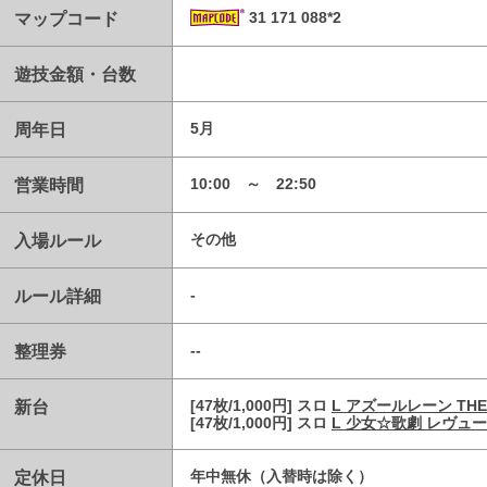
マップコード
31 171 088*2
遊技金額・台数
周年日
5月
営業時間
10:00 ～ 22:50
入場ルール
その他
ルール詳細
-
整理券
--
新台
[47枚/1,000円] スロ
L アズールレーン THE 
[47枚/1,000円] スロ
L 少女☆歌劇 レヴュース
定休日
年中無休（入替時は除く）