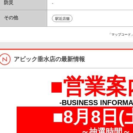
防災
-
その他
駅近店舗
「マップコード」
アビック垂水店の最新情報
■営業案
-BUSINESS INFORMA
■8
月8
日(
～抽選時間～