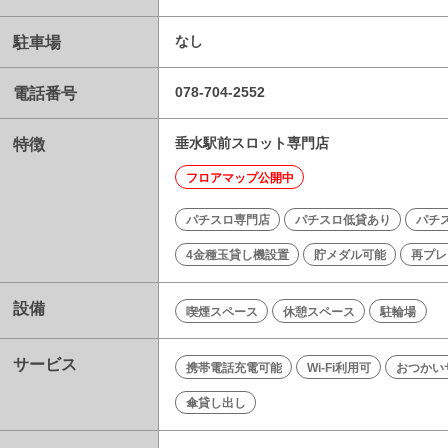
駐車場
なし
電話番号
078-704-2552
特徴
垂水駅前スロット専門店
フロアマップ公開中
パチスロ専門店
パチスロ低貸あり
パチ
4金種玉貸し機設置
貯メダル可能
再プレ
設備
喫煙スペース
休憩スペース
駐輪場
サービス
携帯電話充電可能
Wi-Fi利用可
おつかい
傘貸し出し