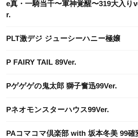
e真・一騎当千〜軍神覚醒〜319大入りv
取材!!
予定
r.
PLT激デジ ジューシーハニー極嬢
P FAIRY TAIL 89Ver.
☆7DAYS LIV
Pゲゲゲの鬼太郎 獅子奮迅99Ver.
賞品入荷‼
予
Pネオモンスターハウス99Ver.
１０時OPEN
PAコマコマ倶楽部 with 坂本冬美 99確