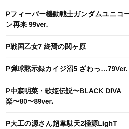
SINCE2004
Pフィーバー機動戦士ガンダムユニコ
羽曳野店が誕生し
ン再来 99ver.
■■■■■■■■■■■■■
P戦国乙女7 終焉の関ヶ原
P弾球黙示録カイジ沼5 ざわっ…79Ver.
P中森明菜・歌姫伝説〜BLACK DIVA
楽〜80〜89ver.
P大工の源さん超韋駄天2極源LighT