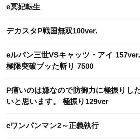
e冥妃転生
★★★★★★★★★
デカスタP戦国無双100ver.
延田グループ
eルパン三世VSキャッツ・アイ 157ver
極限突破ブッた斬り 7500
１２３＋Ｎ羽曳
P痛いのは嫌なので防御力に極振りし
DMMのホームページ
いと思います。 極振り129ver
そ！
eワンパンマン2～正義執行