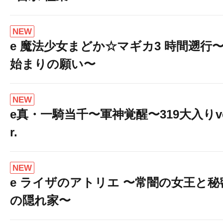
NEW
e 魔法少女まどか☆マギカ3 時間遡行
始まりの願い〜
NEW
e真・一騎当千〜軍神覚醒〜319大入りv
r.
NEW
e ライザのアトリエ 〜常闇の女王と秘
の隠れ家〜