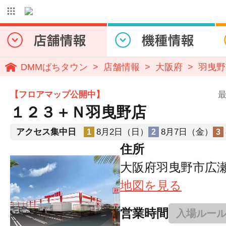
DMMぱちタウン
店舗情報
大阪府
羽曳野
【フロアマップ公開中】
最
１２３＋Ｎ羽曳野店
アクセス集中日
8月2日（日）
8月7日（金）
1
2
3
住所
大阪府羽曳野市広瀬1
地図を見る
営業時間
入場ルー