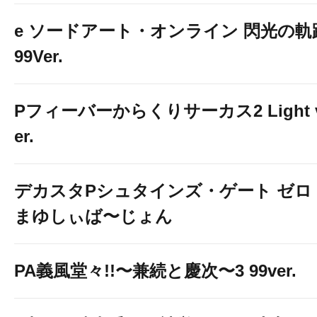
１２３トリニ
e ソードアート・オンライン 閃光の軌
99Ver.
＆
Pフィーバーからくりサーカス2 Light 
er.
【第4エリア第5
同】
デカスタPシュタインズ・ゲート ゼロ
まゆしぃば〜じょん
サンスポ123
PA義風堂々!!〜兼続と慶次〜3 99ver.