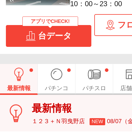
10：00～23：00
アプリでCHECK!
フ
台データ
最新情報
パチンコ
パチスロ
店舗
最新情報
１２３＋Ｎ羽曳野店
08/07（
NEW