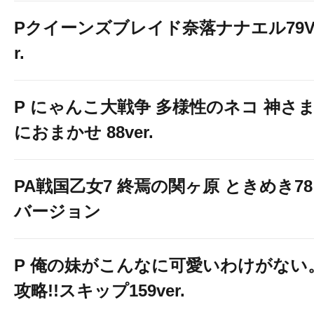
Pクイーンズブレイド奈落ナナエル79V
r.
P にゃんこ大戦争 多様性のネコ 神さ
☆★☆★☆★☆★
におまかせ 88ver.
PA戦国乙女7 終焉の関ヶ原 ときめき78
８月８日(土
バージョン
【南大阪エリア
P 俺の妹がこんなに可愛いわけがない
攻略!!スキップ159ver.