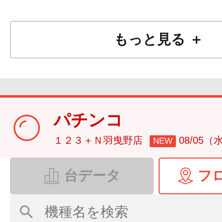
もっと見る ＋
パチンコ
１２３＋Ｎ羽曳野店
08/05（
NEW
台データ
フ