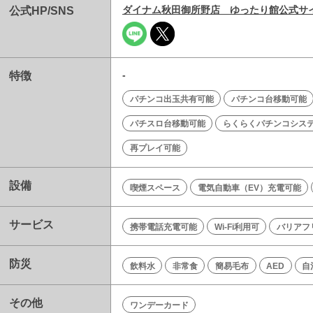
公式HP/SNS
ダイナム秋田御所野店 ゆったり館公式サ
特徴
-
パチンコ出玉共有可能
パチンコ台移動可能
パチスロ台移動可能
らくらくパチンコシス
再プレイ可能
設備
喫煙スペース
電気自動車（EV）充電可能
サービス
携帯電話充電可能
Wi-Fi利用可
バリアフ
防災
飲料水
非常食
簡易毛布
AED
自
その他
ワンデーカード