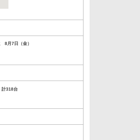
位 8月7日（金）
計318台