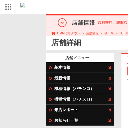
店舗情報
秋田県
秋田
DMMぱちタウン
店舗詳細
店舗メニュー
基本情報
最新情報
機種情報（パチンコ）
機種情報（パチスロ）
来店レポート
お知らせ一覧