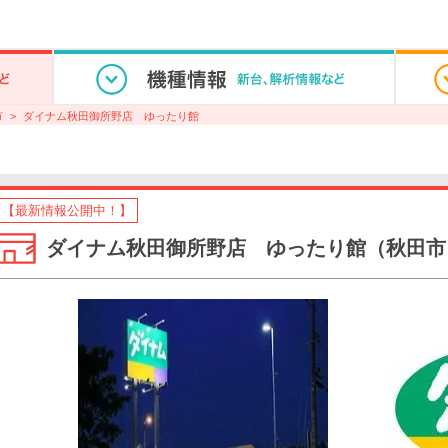
市
ダイナム秋田御所野店 ゆったり館
【最新情報公開中！】
ダイナム秋田御所野店 ゆったり館（秋田市