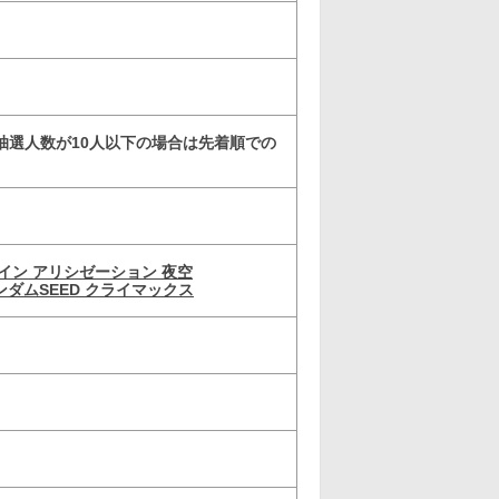
始 ※抽選人数が10人以下の場合は先着順での
イン アリシゼーション 夜空
ダムSEED クライマックス