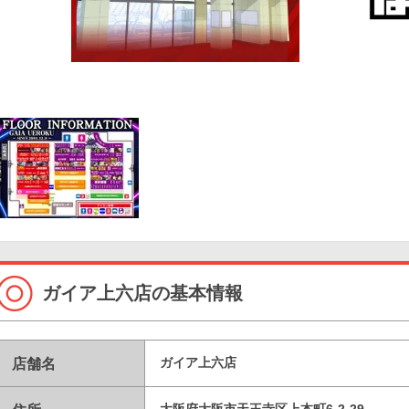
ガイア上六店の基本情報
店舗名
ガイア上六店