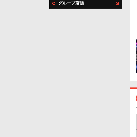
グループ店舗