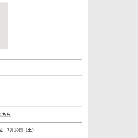
こちら
3位 7月18日（土）