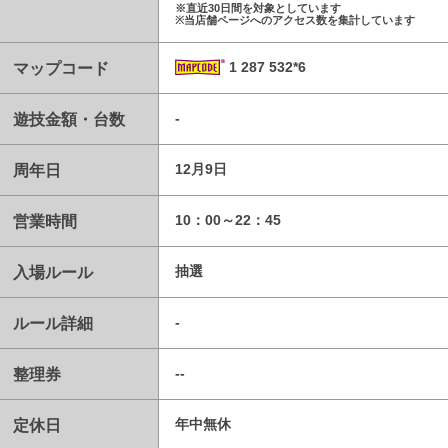
※直近30日間を対象としています
※当店舗ページへのアクセス数を集計しています
マップコード
1 287 532*6
遊技金額・台数
-
周年日
12月9日
営業時間
10：00～22：45
入場ルール
抽選
ルール詳細
-
整理券
--
定休日
年中無休