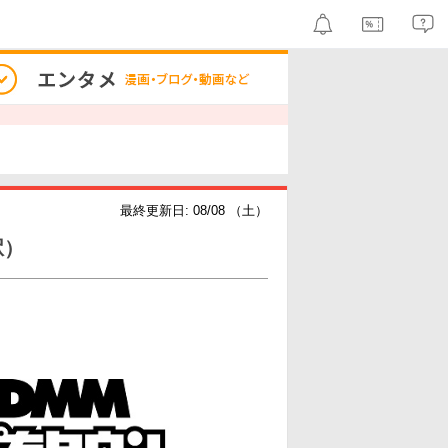
最終更新日: 08/08 （土）
駅）