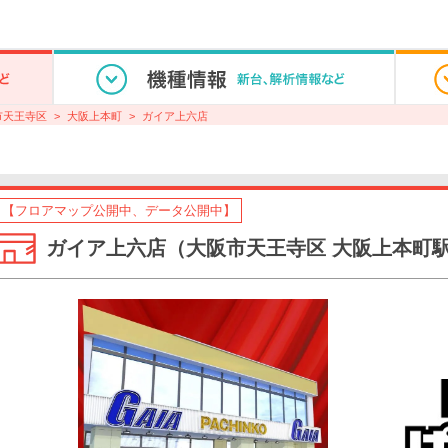
市天王寺区
大阪上本町
ガイア上六店
【フロアマップ公開中、データ公開中】
ガイア上六店（大阪市天王寺区 大阪上本町