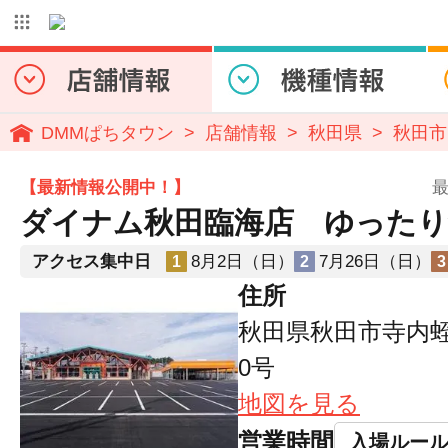
DMMぱちタウン
店舗情報
秋田県
秋田市
【最新情報公開中！】
最
ダイナム秋田臨海店 ゆったり
アクセス集中日
8月2日（日）
7月26日（日）
1
2
3
住所
秋田県秋田市寺内蛭
0号
地図を見る
営業時間
入場ルー