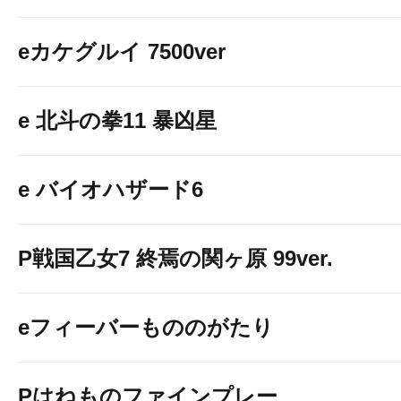
eカケグルイ 7500ver
DMMぱちタウンアプリをお持
i-phone端末のお客様はコチラ→
e 北斗の拳11 暴凶星
アンドロイド端末のお客様はコチラ
e バイオハザード6
アプリダウンロード後にぜひ当店をお
P戦国乙女7 終焉の関ヶ原 99ver.
願いします！
eフィーバーもののがたり
Pはねものファインプレー