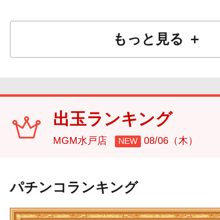
もっと見る ＋
出玉ランキング
MGM水戸店
08/06（木）
NEW
パチンコランキング