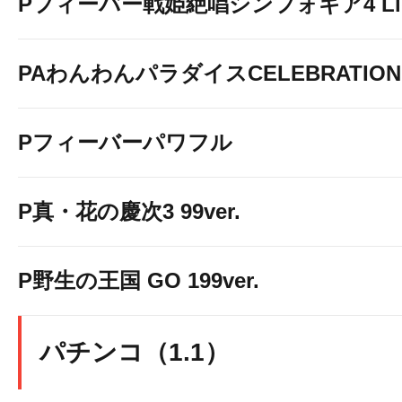
Pフィーバー戦姫絶唱シンフォギア4 Light
PAわんわんパラダイスCELEBRATION
Pフィーバーパワフル
P真・花の慶次3 99ver.
P野生の王国 GO 199ver.
パチンコ（1.1）