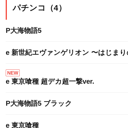
パチンコ（4）
P大海物語5
e 新世紀エヴァンゲリオン 〜はじま
NEW
e 東京喰種 超デカ超一撃ver.
P大海物語5 ブラック
e 東京喰種