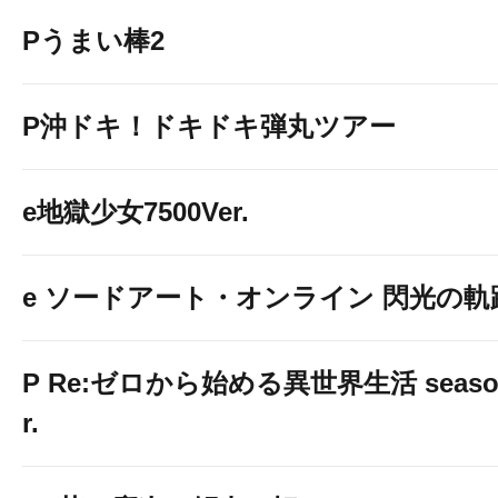
Pうまい棒2
P沖ドキ！ドキドキ弾丸ツアー
e地獄少女7500Ver.
e ソードアート・オンライン 閃光の軌跡 9
P Re:ゼロから始める異世界生活 season2
r.