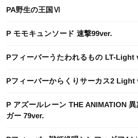
PA野生の王国Ⅵ
P モモキュンソード 速撃99ver.
Pフィーバーうたわれるもの LT-Light v
Pフィーバーからくりサーカス2 Light v
P アズールレーン THE ANIMATION
ガー 79ver.