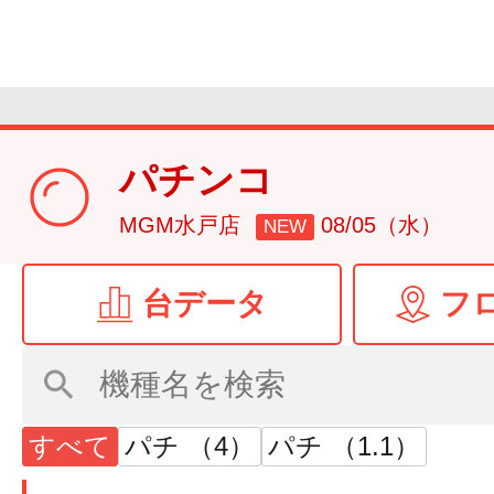
パチンコ
MGM水戸店
08/05（水）
NEW
台データ
フ
すべて
パチ （4）
パチ （1.1）