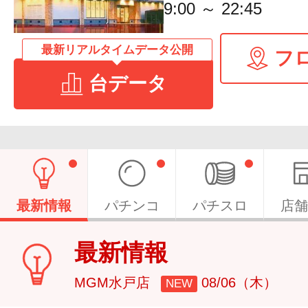
9:00 ～ 22:45
最新リアルタイムデータ公開
フ
台データ
最新情報
パチンコ
パチスロ
店舗
最新情報
MGM水戸店
08/06（木）
NEW