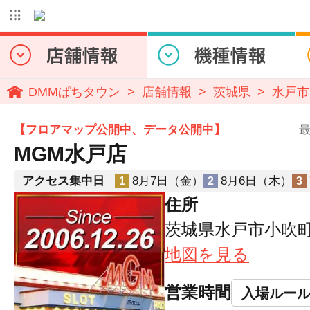
DMMぱちタウン
店舗情報
茨城県
水戸市
【フロアマップ公開中、データ公開中】
最
MGM水戸店
アクセス集中日
8月7日（金）
8月6日（木）
1
2
3
住所
茨城県水戸市小吹町字
地図を見る
営業時間
入場ルー