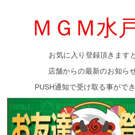
ＭＧＭ水
お気に入り登録頂きます
店舗からの最新のお知ら
PUSH通知で受け取る事がで