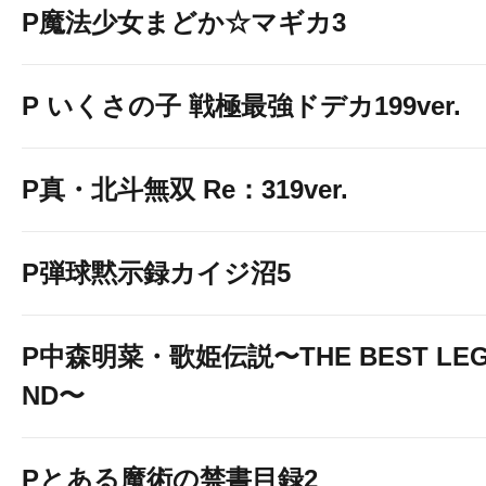
P魔法少女まどか☆マギカ3
P いくさの子 戦極最強ドデカ199ver.
P真・北斗無双 Re：319ver.
P弾球黙示録カイジ沼5
P中森明菜・歌姫伝説〜THE BEST LE
ND〜
Pとある魔術の禁書目録2