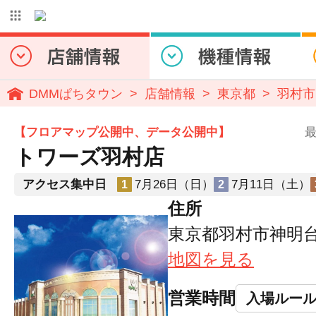
DMMぱちタウン
店舗情報
東京都
羽村市
【フロアマップ公開中、データ公開中】
最
トワーズ羽村店
アクセス集中日
7月26日（日）
7月11日（土）
1
2
住所
東京都羽村市神明台4
地図を見る
営業時間
入場ルー