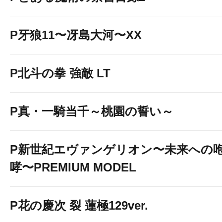
P牙狼11〜冴島大河〜XX
P北斗の拳 強敵 LT
P真・一騎当千～桃園の誓い～
P新世紀エヴァンゲリオン〜未来への
哮〜PREMIUM MODEL
P花の慶次 裂 蓮極129ver.