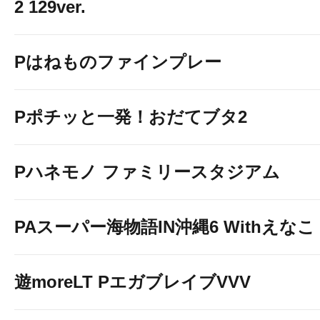
2 129ver.
Pはねものファインプレー
Pポチッと一発！おだてブタ2
Pハネモノ ファミリースタジアム
PAスーパー海物語IN沖縄6 Withえなこ
遊moreLT PエガブレイブVVV