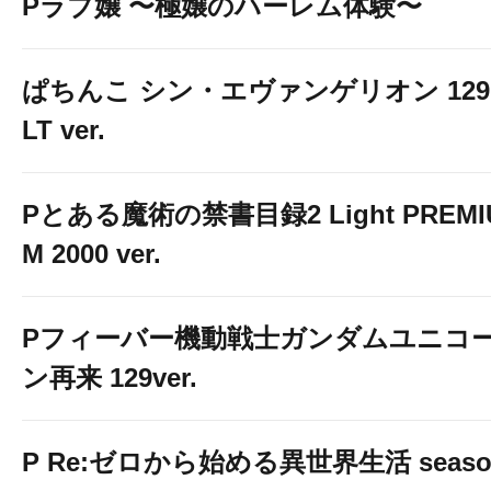
Pラブ嬢 〜極嬢のハーレム体験〜
ぱちんこ シン・エヴァンゲリオン 129
LT ver.
Pとある魔術の禁書目録2 Light PREMI
M 2000 ver.
Pフィーバー機動戦士ガンダムユニコ
ン再来 129ver.
P Re:ゼロから始める異世界生活 seaso