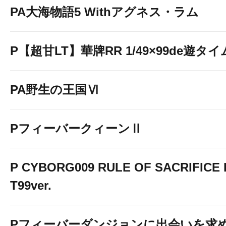
PA大海物語5 Withアグネス・ラム
P【超甘LT】華牌RR 1/49×99de遊タイ
PA野生の王国Ⅵ
PフィーバークィーンⅡ
P CYBORG009 RULE OF SACRIFICE 
T99ver.
Pフィーバーダンジョンに出会いを求