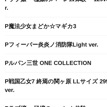
r.
P魔法少女まどか☆マギカ3
Pフィーバー炎炎ノ消防隊Light ver.
Pルパン三世 ONE COLLECTION
P戦国乙女7 終焉の関ヶ原 LLサイズ 29
ver.