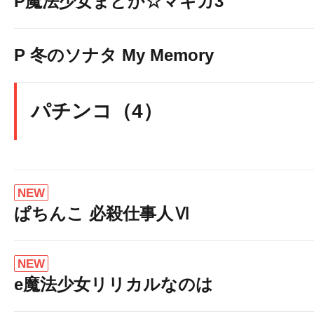
P魔法少女まどか☆マギカ3
P 冬のソナタ My Memory
パチンコ（4）
NEW
ぱちんこ 必殺仕事人Ⅵ
NEW
e魔法少女リリカルなのは