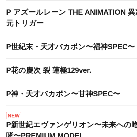
P アズールレーン THE ANIMATION 
元トリガー
P世紀末・天才バカボン〜福神SPEC〜
P花の慶次 裂 蓮極129ver.
P神・天才バカボン〜甘神SPEC〜
NEW
P新世紀エヴァンゲリオン〜未来への
哮〜PREMIUM MODEL