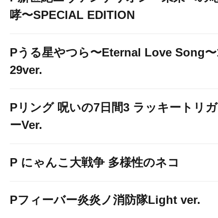
哮〜SPECIAL EDITION
Pうる星やつら〜Eternal Love Song〜
29ver.
Pリング 呪いの7日間3 ラッキートリガ
ーVer.
P にゃんこ大戦争 多様性のネコ
Pフィーバー炎炎ノ消防隊Light ver.