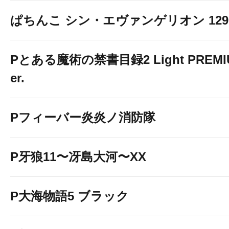
ぱちんこ シン・エヴァンゲリオン 129 LT
Pとある魔術の禁書目録2 Light PREMIUM
er.
Pフィーバー炎炎ノ消防隊
P牙狼11〜冴島大河〜XX
P大海物語5 ブラック