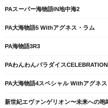
PAスーパー海物語IN地中海2
PA大海物語5 Withアグネス・ラム
PA海物語3R3
PAわんわんパラダイスCELEBRATION
PA大海物語4スペシャル Withアグネ
新世紀エヴァンゲリオン〜未来への咆