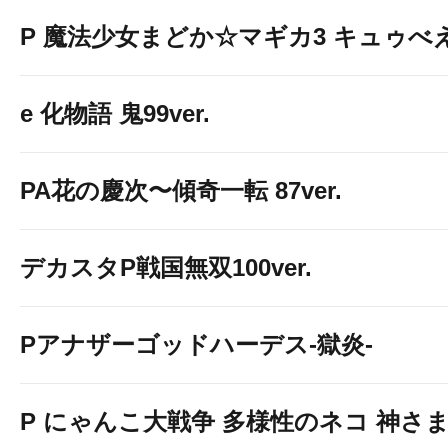
P 魔法少女まどか☆マギカ3 キュゥべえv
e 化物語 鬼99ver.
PA花の慶次〜傾奇一転 87ver.
デカスタP戦国無双100ver.
Pアナザーゴッドハーデス-獄炎-
P にゃんこ大戦争 多様性のネコ 神さ