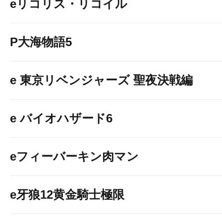
eリコリス・リコイル
P大海物語5
e 東京リベンジャーズ 聖夜決戦編
e バイオハザード6
eフィーバーキン肉マン
e牙狼12黄金騎士極限