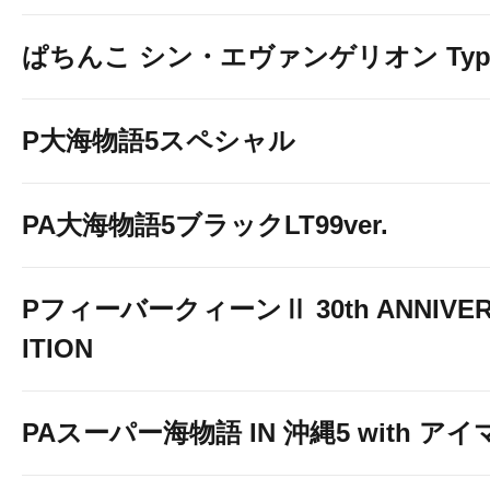
ぱちんこ シン・エヴァンゲリオン Typ
P大海物語5スペシャル
PA大海物語5ブラックLT99ver.
PフィーバークィーンⅡ 30th ANNIVER
ITION
PAスーパー海物語 IN 沖縄5 with ア