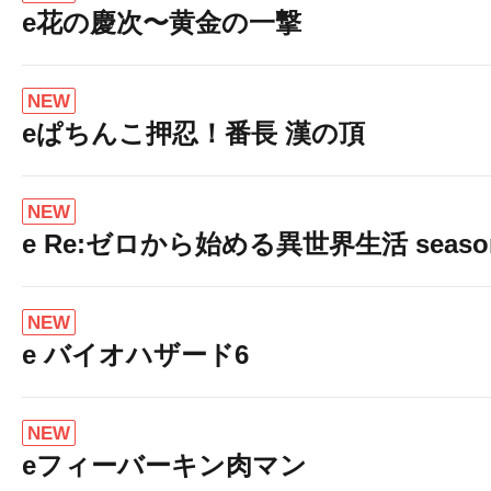
e花の慶次〜黄金の一撃
NEW
eぱちんこ押忍！番長 漢の頂
NEW
e Re:ゼロから始める異世界生活 seaso
NEW
e バイオハザード6
NEW
eフィーバーキン肉マン