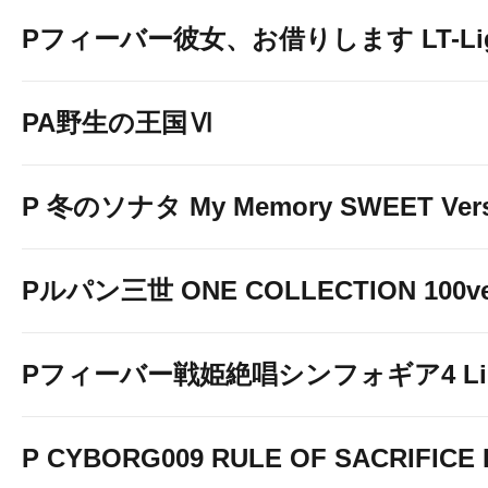
Pフィーバー彼女、お借りします LT-Light
PA野生の王国Ⅵ
P 冬のソナタ My Memory SWEET Vers
Pルパン三世 ONE COLLECTION 100ve
Pフィーバー戦姫絶唱シンフォギア4 Light
P CYBORG009 RULE OF SACRIFICE L