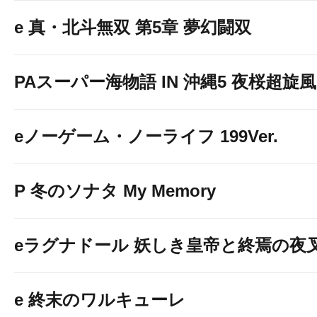
e 真・北斗無双 第5章 夢幻闘双
PAスーパー海物語 IN 沖縄5 夜桜超旋風 9
eノーゲーム・ノーライフ 199Ver.
P 冬のソナタ My Memory
eラグナドール 妖しき皇帝と終焉の夜
e 終末のワルキューレ