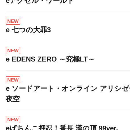
eアクセル・ワールド
NEW
e 七つの大罪3
NEW
e EDENS ZERO ～究極LT～
NEW
e ソードアート・オンライン アリシ
夜空
NEW
eぱちんこ押忍！番長 漢の頂 99ver.