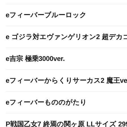
eフィーバーブルーロック
e ゴジラ対エヴァンゲリオン2 超デカ
e吉宗 極乗3000ver.
eフィーバーからくりサーカス2 魔王ver
eフィーバーもののがたり
P戦国乙女7 終焉の関ヶ原 LLサイズ 299v