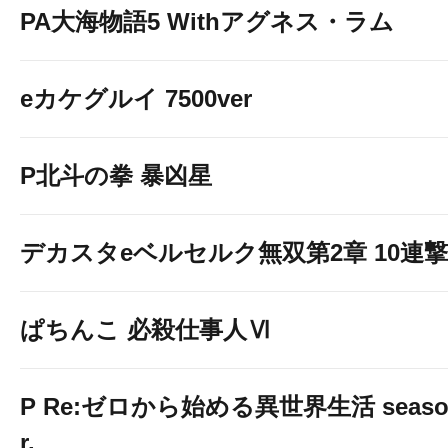
PA大海物語5 Withアグネス・ラム
eカケグルイ 7500ver
P北斗の拳 暴凶星
デカスタeベルセルク無双第2章 10連撃V
ぱちんこ 必殺仕事人Ⅵ
P Re:ゼロから始める異世界生活 season2
r.