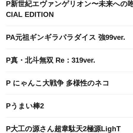
P新世紀エヴァンゲリオン〜未来への咆
CIAL EDITION
PA元祖ギンギラパラダイス 強99ver.
P真・北斗無双 Re：319ver.
P にゃんこ大戦争 多様性のネコ
Pうまい棒2
P大工の源さん超韋駄天2極源LighT