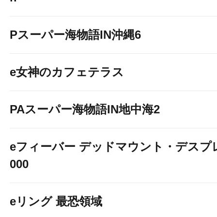
Pスーパー海物語IN沖縄6
e女神のカフェテラス
PAスーパー海物語IN地中海2
eフィーバー デッドマウント・デスプレ
000
eリング 最恐領域