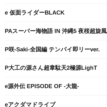
e 仮面ライダーBLACK
PAスーパー海物語 IN 沖縄5 夜桜超旋風 9
P咲-Saki-全国編 テンパイ即リーver.
P大工の源さん超韋駄天2極源LighT
e源外伝 EPISODE OF -大龍-
eアクダマドライブ