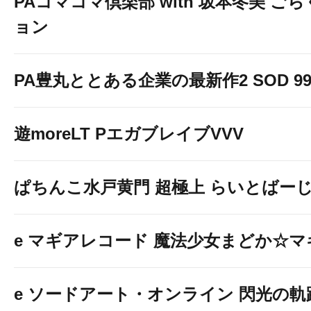
PAコマコマ倶楽部 with 坂本冬美 ご
ョン
PA豊丸ととある企業の最新作2 SOD 99v
遊moreLT PエガブレイブVVV
ぱちんこ水戸黄門 超極上 らいとばー
e マギアレコード 魔法少女まどか☆
e ソードアート・オンライン 閃光の軌