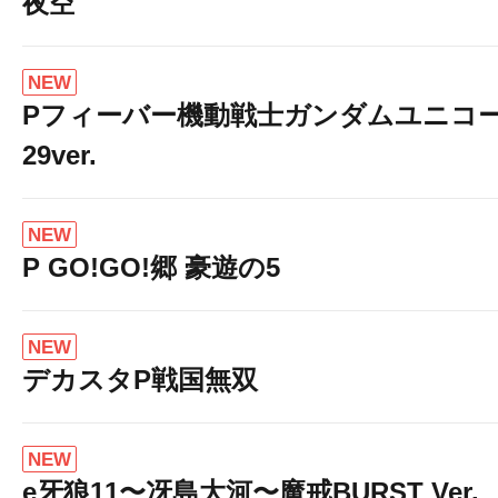
夜空
NEW
Pフィーバー機動戦士ガンダムユニコー
29ver.
NEW
P GO!GO!郷 豪遊の5
NEW
デカスタP戦国無双
NEW
e牙狼11〜冴島大河〜魔戒BURST Ver.