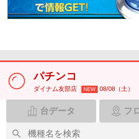
パチンコ
ダイナム友部店
08/08（土）
NEW
台データ
フ