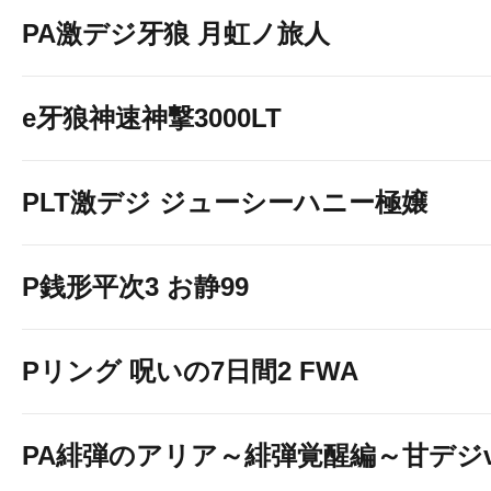
PA激デジ牙狼 月虹ノ旅人
e牙狼神速神撃3000LT
PLT激デジ ジューシーハニー極嬢
P銭形平次3 お静99
Pリング 呪いの7日間2 FWA
PA緋弾のアリア～緋弾覚醒編～甘デジver