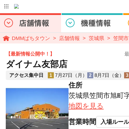
DMMぱちタウン
店舗情報
茨城県
笠間市
【最新情報公開中！】
最
ダイナム友部店
アクセス集中日
7月27日（月）
8月7日（金）
1
2
3
住所
茨城県笠間市旭町字
地図を見る
営業時間
入場ルー