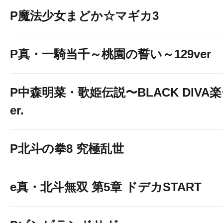
P魔法少女まどか☆マギカ3
P真・一騎当千～桃園の誓い～129ver
P中森明菜・歌姫伝説〜BLACK DIVA楽〜
er.
P北斗の拳8 究極乱世
e真・北斗無双 第5章 ドデカSTART