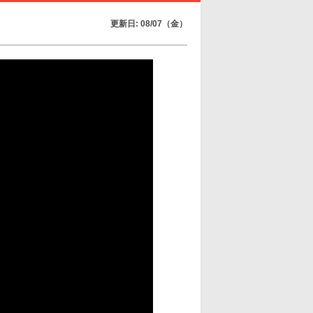
更新日: 08/07（金）