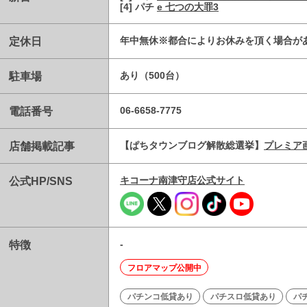
[4] パチ
e 七つの大罪3
定休日
年中無休※都合によりお休みを頂く場合が
駐車場
あり（500台）
電話番号
06-6658-7775
店舗掲載記事
【ぱちタウンブログ解散総選挙】
プレミア
公式HP/SNS
キコーナ南津守店公式サイト
特徴
-
フロアマップ公開中
パチンコ低貸あり
パチスロ低貸あり
パ