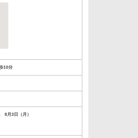
歩10分
位 8月3日（月）