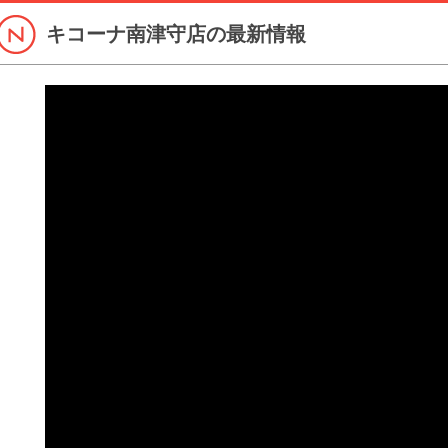
キコーナ南津守店の最新情報