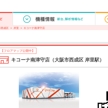
市西成区
岸里
キコーナ南津守店
【フロアマップ公開中】
キコーナ南津守店（大阪市西成区 岸里駅）