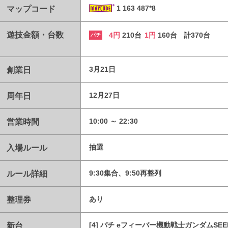
マップコード
1 163 487*8
遊技金額・台数
4円
210台
1円
160台
計370台
パチ
創業日
3月21日
周年日
12月27日
営業時間
10:00 ～ 22:30
入場ルール
抽選
ルール詳細
9:30集合、9:50再整列
整理券
あり
新台
[4] パチ
eフィーバー機動戦士ガンダムSEE