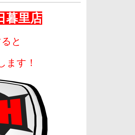
日暮里店
すると
します！