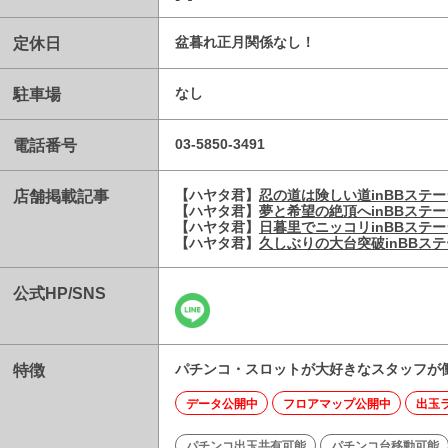
定休日
盆暮れ正月関係なし！
駐車場
なし
電話番号
03-5850-3491
店舗掲載記事
【ハヤタ君】
忍の道は険しい道inBBステ
【ハヤタ君】
夢と希望の絶頂へinBBステ
【ハヤタ君】
日暮里でニッコリinBBステ
【ハヤタ君】
久しぶりの大台突破inBBス
公式HP/SNS
特徴
パチンコ・スロットが大好きなスタッフが働
データ公開中
フロアマップ公開中
出玉
パチンコ出玉共有可能
パチンコ台移動可能