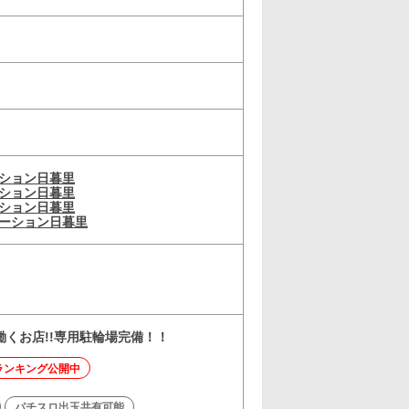
ーション日暮里
ーション日暮里
ーション日暮里
テーション日暮里
くお店!!専用駐輪場完備！！
ランキング公開中
パチスロ出玉共有可能