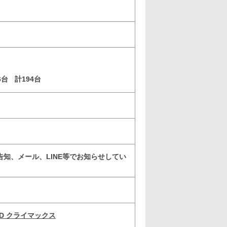
6台
計194台
知、メール、LINE等でお知らせしてい
D クライマックス