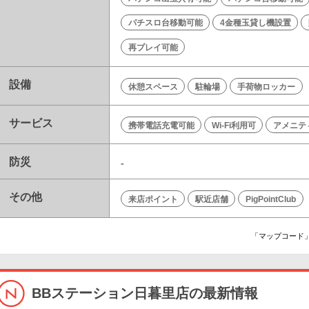
パチスロ台移動可能
4金種玉貸し機設置
再プレイ可能
設備
休憩スペース
駐輪場
手荷物ロッカー
サービス
携帯電話充電可能
Wi-Fi利用可
アメニテ
防災
-
その他
来店ポイント
駅近店舗
PigPointClub
「マップコード」
BBステーション日暮里店の最新情報