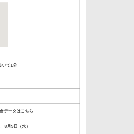
F
歩いて1分
ム台データはこちら
位 8月5日（水）