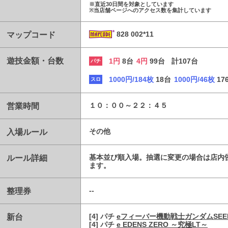
※直近30日間を対象としています
※当店舗ページへのアクセス数を集計しています
マップコード
828 002*11
遊技金額・台数
1円
8台
4円
99台
計107台
パチ
1000円/184枚
18台
1000円/46枚
17
スロ
営業時間
１０：００～２２：４５
入場ルール
その他
ルール詳細
基本並び順入場。抽選に変更の場合は店内告
ます。
整理券
--
新台
[4] パチ
eフィーバー機動戦士ガンダムSEE
[4] パチ
e EDENS ZERO ～究極LT～