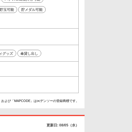
貯玉可能
貯メダル可能
ィグッズ
傘貸し出し
および「MAPCODE」は㈱デンソーの登録商標です。
更新日: 08/05（水）