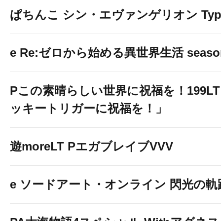
ぱちんこ シン・エヴァンゲリオン Typ
e Re:ゼロから始める異世界生活 seaso
Pこの素晴らしい世界に祝福を！199L
ッキートリガーに祝福を！」
遊moreLT PエガブレイブVVV
e ソードアート・オンライン 閃光の軌