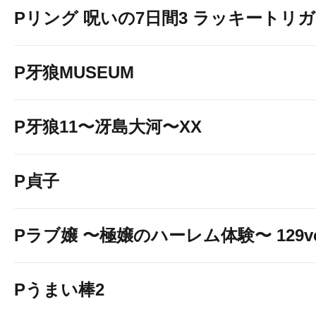
Pリング 呪いの7日間3 ラッキートリガー
P牙狼MUSEUM
P牙狼11〜冴島大河〜XX
P貞子
Pラブ嬢 〜極嬢のハーレム体験〜 129ve
Pうまい棒2