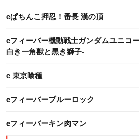
eぱちんこ押忍！番長 漢の頂
eフィーバー機動戦士ガンダムユニコー
白き一角獣と黒き獅子-
e 東京喰種
eフィーバーブルーロック
eフィーバーキン肉マン