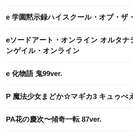
e 学園黙示録ハイスクール・オブ・ザ
eソードアート・オンライン オルタナ
ンゲイル・オンライン
e 化物語 鬼99ver.
P 魔法少女まどか☆マギカ3 キュゥべえv
PA花の慶次〜傾奇一転 87ver.