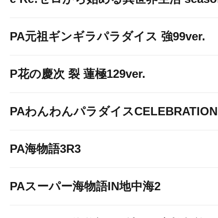
PA元祖ギンギラパラダイス 強99ver.
P花の慶次 裂 蓮極129ver.
PAわんわんパラダイスCELEBRATION
PA海物語3R3
PAスーパー海物語IN地中海2