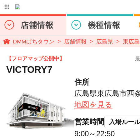
DMMぱちタウン
店舗情報
広島県
東広島
【フロアマップ公開中】
最
VICTORY7
住所
広島県東広島市西条
地図を見る
営業時間
入場ルー
9:00～22:50