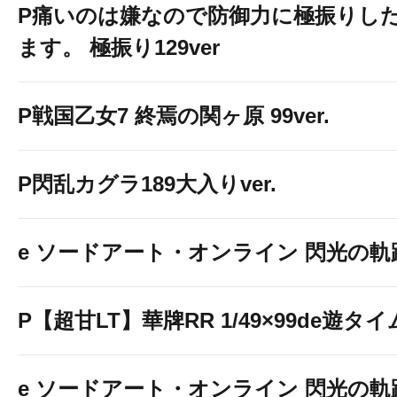
P痛いのは嫌なので防御力に極振りし
ます。 極振り129ver
P戦国乙女7 終焉の関ヶ原 99ver.
P閃乱カグラ189大入りver.
e ソードアート・オンライン 閃光の軌跡 9
P【超甘LT】華牌RR 1/49×99de遊タイ
e ソードアート・オンライン 閃光の軌