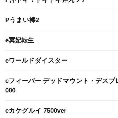
Pうまい棒2
e冥妃転生
eワールドダイスター
eフィーバー デッドマウント・デスプレ
000
eカケグルイ 7500ver