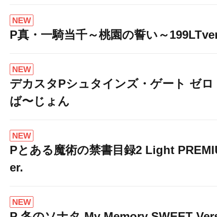
NEW
P真・一騎当千～桃園の誓い～199LTver
NEW
デカスタPシュタインズ・ゲート ゼロ
ば〜じょん
NEW
Pとある魔術の禁書目録2 Light PREMIUM
er.
NEW
P 冬のソナタ My Memory SWEET Vers