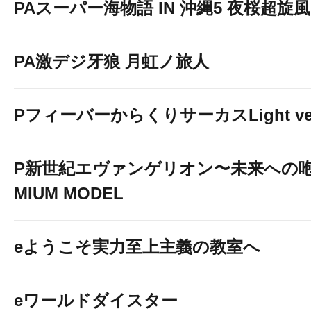
PAスーパー海物語 IN 沖縄5 夜桜超旋風 9
PA激デジ牙狼 月虹ノ旅人
PフィーバーからくりサーカスLight ver
P新世紀エヴァンゲリオン〜未来への咆
MIUM MODEL
eようこそ実力至上主義の教室へ
eワールドダイスター