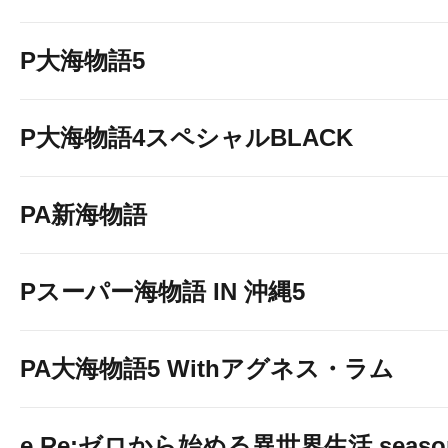
P大海物語5
P大海物語4スペシャルBLACK
PA新海物語
Pスーパー海物語 IN 沖縄5
PA大海物語5 Withアグネス・ラム
e Re:ゼロから始める異世界生活 seaso