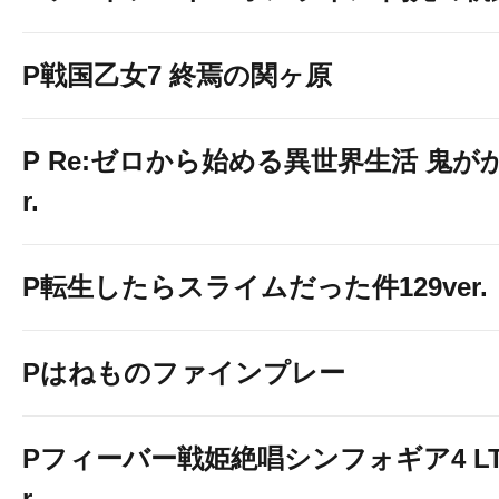
P戦国乙女7 終焉の関ヶ原
P Re:ゼロから始める異世界生活 鬼がかり
r.
P転生したらスライムだった件129ver.
Pはねものファインプレー
Pフィーバー戦姫絶唱シンフォギア4 LT-Li
r.