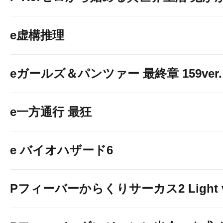
e虚構推理
eガールズ＆パンツァー 最終章 159ver.
e一方通行 最狂
e バイオハザード6
Pフィーバーからくりサーカス2 Light v