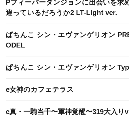
Pフィーバーダンジョンに出会いを求
違っているだろうか2 LT-Light ver.
ぱちんこ シン・エヴァンゲリオン PREM
ODEL
ぱちんこ シン・エヴァンゲリオン Typ
e女神のカフェテラス
e真・一騎当千〜軍神覚醒〜319大入りve