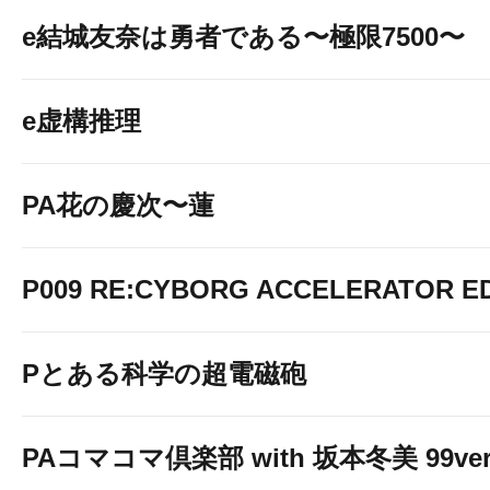
e結城友奈は勇者である〜極限7500〜
e虚構推理
PA花の慶次〜蓮
P009 RE:CYBORG ACCELERATOR ED
フロアマップは
Pとある科学の超電磁砲
LINE＠のメニューからも
ご確認いただけます！
PAコマコマ倶楽部 with 坂本冬美 99ver