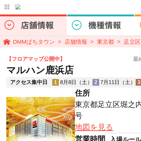
DMMぱちタウン
店舗情報
東京都
足立区
【フロアマップ公開中】
最
マルハン鹿浜店
アクセス集中日
8月8日（土）
7月11日（土）
1
2
3
住所
東京都足立区堀之内
号
地図を見る
営業時間
入場ルー