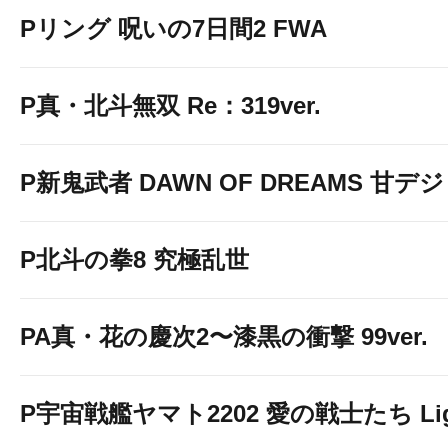
Pリング 呪いの7日間2 FWA
P真・北斗無双 Re：319ver.
P新鬼武者 DAWN OF DREAMS 甘デジ
P北斗の拳8 究極乱世
PA真・花の慶次2〜漆黒の衝撃 99ver.
P宇宙戦艦ヤマト2202 愛の戦士たち Light