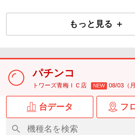
もっと見る ＋
パチンコ
トワーズ青梅ＩＣ店
08/03（
NEW
台データ
フ