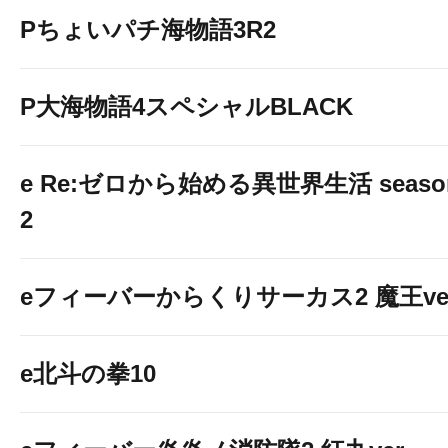
Pちょいパチ海物語3R2
P大海物語4スペシャルBLACK
e Re:ゼロから始める異世界生活 seaso
2
eフィーバーからくりサーカス2 魔王ver
e北斗の拳10