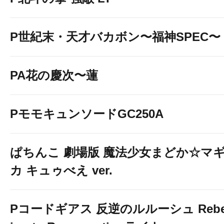
P世紀末・天才バカボン〜福神SPEC〜
PA花の慶次〜蓮
PモモキュンソードGC250A
ぱちんこ 劇場版 魔法少女まどか☆マ
カ キュゥべえ ver.
Pコードギアス 反逆のルルーシュ Rebe