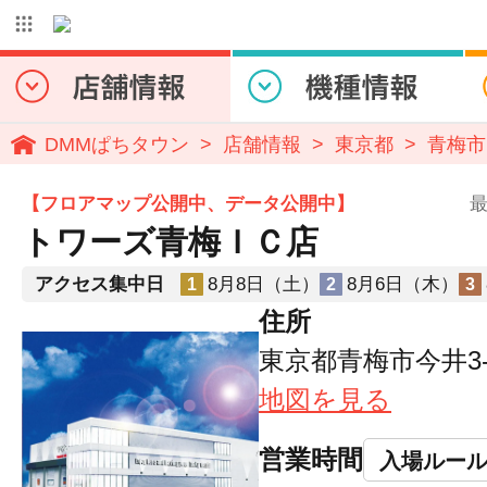
DMMぱちタウン
店舗情報
東京都
青梅市
【フロアマップ公開中、データ公開中】
最
トワーズ青梅ＩＣ店
アクセス集中日
8月8日（土）
8月6日（木）
1
2
3
住所
東京都青梅市今井3-3
地図を見る
営業時間
入場ルー