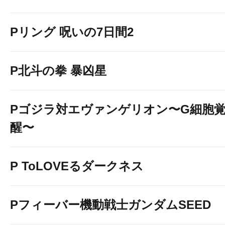
Pリング 呪いの7日間2
P北斗の拳 暴凶星
Pゴジラ対エヴァンゲリオン〜G細胞
醒〜
P ToLOVEるダークネス
Pフィーバー機動戦士ガンダムSEED