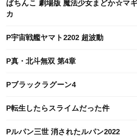
ぱちんこ 劇場版 魔法少女まどか☆マ
カ
P宇宙戦艦ヤマト2202 超波動
P真・北斗無双 第4章
Pブラックラグーン4
P転生したらスライムだった件
Pルパン三世 消されたルパン2022