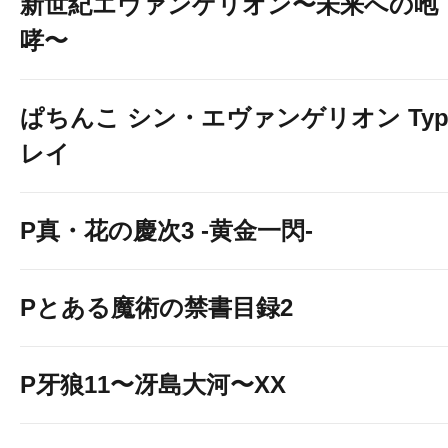
新世紀エヴァンゲリオン〜未来への咆
哮〜
ぱちんこ シン・エヴァンゲリオン Typ
レイ
P真・花の慶次3 -黄金一閃-
Pとある魔術の禁書目録2
P牙狼11〜冴島大河〜XX