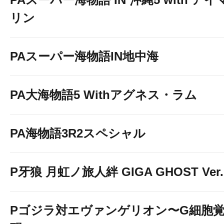
リン
PAスーパー海物語IN地中海
PA大海物語5 Withアグネス・ラム
PA海物語3R2スペシャル
P牙狼 月虹ノ旅人絆 GIGA GHOST Ver.
Pゴジラ対エヴァンゲリオン〜G細胞