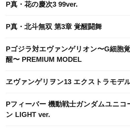
P真・花の慶次3 99ver.
P真・北斗無双 第3章 覚醒闘舞
Pゴジラ対エヴァンゲリオン〜G細胞
醒〜 PREMIUM MODEL
ヱヴァンゲリヲン13 エクストラモデ
Pフィーバー 機動戦士ガンダムユニコ
ン LIGHT ver.