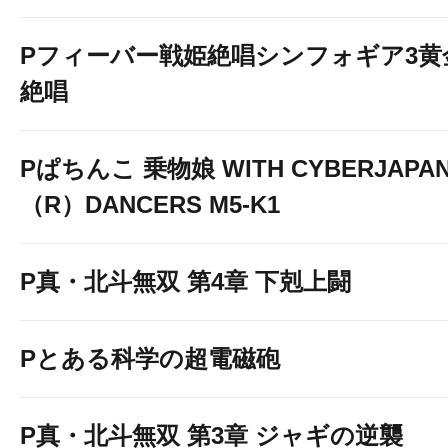
Pフィーバー戦姫絶唱シンフォギア3黄
絶唱
Pぱちんこ 乗物娘 WITH CYBERJAPA
（R）DANCERS M5-K1
P真・北斗無双 第4章 下剋上闘
Pとある科学の超電磁砲
P真・北斗無双 第3章 ジャギの逆襲