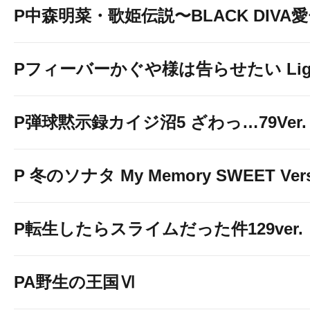
P中森明菜・歌姫伝説〜BLACK DIVA
Pフィーバーかぐや様は告らせたい Light 
P弾球黙示録カイジ沼5 ざわっ…79Ver.
P 冬のソナタ My Memory SWEET Vers
P転生したらスライムだった件129ver.
PA野生の王国Ⅵ