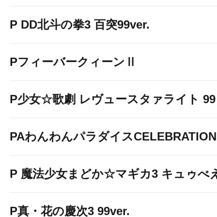
P DD北斗の拳3 百突99ver.
PフィーバークィーンⅡ
P少女☆歌劇 レヴュースタァライト 99 L
PAわんわんパラダイスCELEBRATION
P 魔法少女まどか☆マギカ3 キュゥべえv
P真・花の慶次3 99ver.