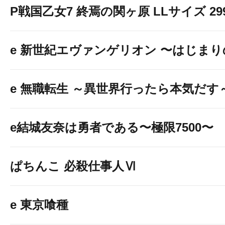
P戦国乙女7 終焉の関ヶ原 LLサイズ 299v
e 新世紀エヴァンゲリオン 〜はじま
e 無職転生 ～異世界行ったら本気だす
e結城友奈は勇者である〜極限7500〜
ぱちんこ 必殺仕事人Ⅵ
e 東京喰種