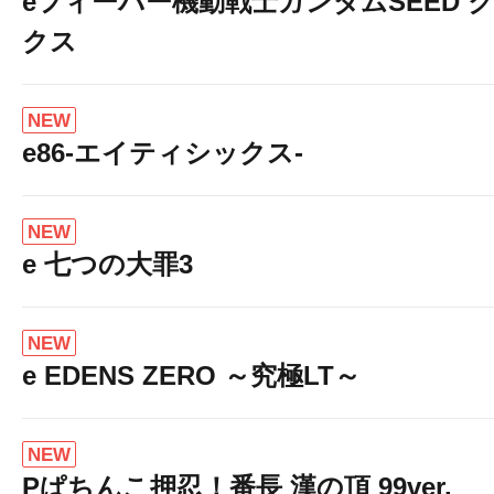
eフィーバー機動戦士ガンダムSEED 
クス
NEW
e86-エイティシックス-
NEW
e 七つの大罪3
NEW
e EDENS ZERO ～究極LT～
NEW
Pぱちんこ押忍！番長 漢の頂 99ver.