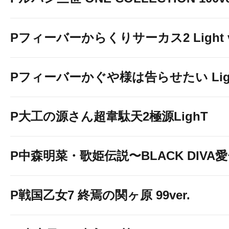
Pフィーバーからくりサーカス2 Light v
Pフィーバーかぐや様は告らせたい Light 
P大工の源さん超韋駄天2極源LighT
P中森明菜・歌姫伝説〜BLACK DIVA
P戦国乙女7 終焉の関ヶ原 99ver.