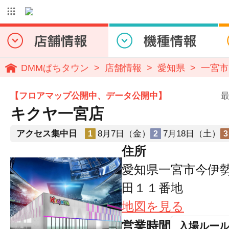
DMMぱちタウン
店舗情報
愛知県
一宮市
【フロアマップ公開中、データ公開中】
最
キクヤ一宮店
アクセス集中日
8月7日（金）
7月18日（土）
1
2
3
住所
愛知県一宮市今伊
田１１番地
地図を見る
営業時間
入場ルー