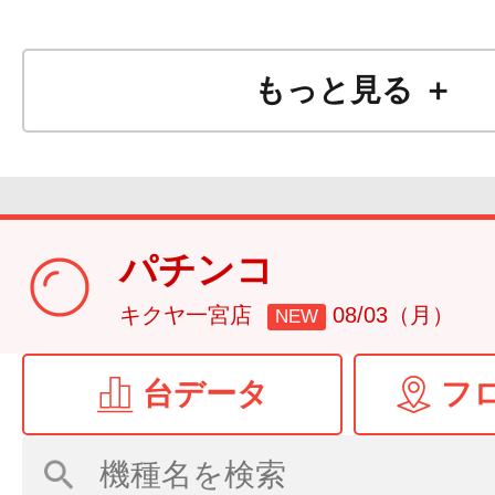
もっと見る ＋
パチンコ
キクヤ一宮店
08/03（月）
NEW
台データ
フ