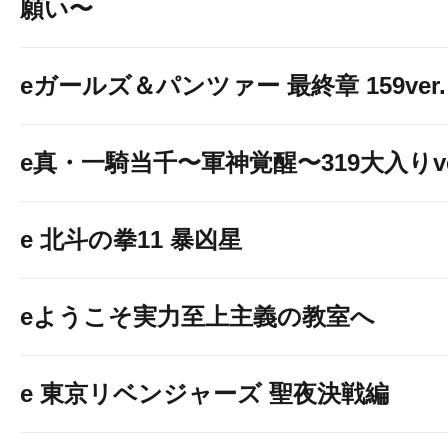
願い〜
eガールズ＆パンツァー 最終章 159ver.
e真・一騎当千〜軍神覚醒〜319大入りve
e 北斗の拳11 暴凶星
eようこそ実力至上主義の教室へ
e 東京リベンジャーズ 聖夜決戦編