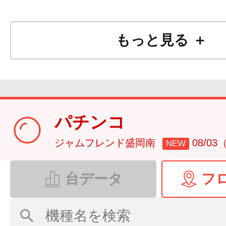
もっと見る ＋
パチンコ
ジャムフレンド盛岡南
08/0
NEW
台データ
フ