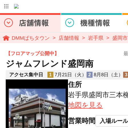
DMMぱちタウン
店舗情報
岩手県
盛岡市
【フロアマップ公開中】
最
ジャムフレンド盛岡南
アクセス集中日
7月21日（火）
8月8日（土）
1
2
3
住所
岩手県盛岡市三本柳5-
地図を見る
営業時間
入場ルー