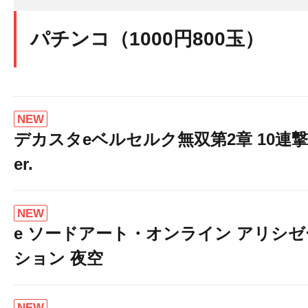
パチンコ（1000円800玉）
～8/3入替済
NEW
デカスタeベルセルク無双第2章 10連撃
er.
NEW
e ソードアート・オンライン アリシゼ
ション 夜空
NEW