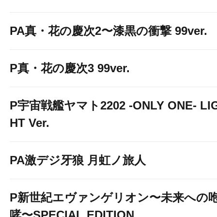
PA真・花の慶次2〜漆黒の衝撃 99ver.
P真・花の慶次3 99ver.
P宇宙戦艦ヤマト2202 -ONLY ONE- LI
HT Ver.
PA激デジ牙狼 月虹ノ旅人
P新世紀エヴァンゲリオン〜未来への
哮〜SPECIAL EDITION