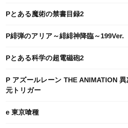
Pとある魔術の禁書目録2
P緋弾のアリア～緋緋神降臨～199Ver.
Pとある科学の超電磁砲2
P アズールレーン THE ANIMATION 
元トリガー
e 東京喰種