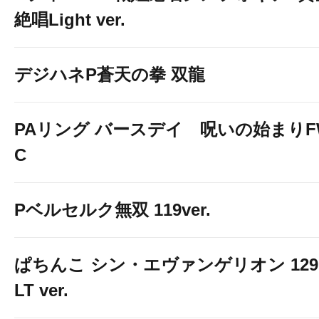
絶唱Light ver.
デジハネP蒼天の拳 双龍
PAリング バースデイ 呪いの始まりF
C
Pベルセルク無双 119ver.
ぱちんこ シン・エヴァンゲリオン 129
LT ver.