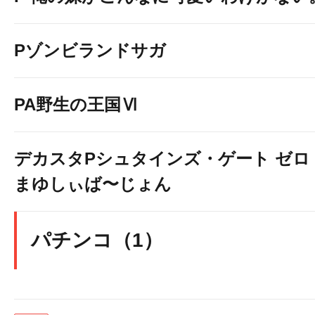
Pゾンビランドサガ
PA野生の王国Ⅵ
デカスタPシュタインズ・ゲート ゼロ
まゆしぃば〜じょん
パチンコ（1）