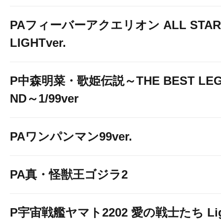
PAフィーバーアクエリオン ALL STAR
LIGHTver.
P中森明菜・歌姫伝説～THE BEST LE
ND～1/99ver
PAワンパンマン99ver.
PA真・怪獣王ゴジラ2
P宇宙戦艦ヤマト2202 愛の戦士たち Li