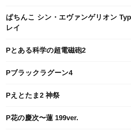
ぱちんこ シン・エヴァンゲリオン Typ
レイ
Pとある科学の超電磁砲2
Pブラックラグーン4
Pえとたま2 神祭
P花の慶次〜蓮 199ver.