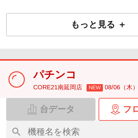
もっと見る ＋
パチンコ
CORE21南延岡店
08/06（木
NEW
台データ
フ