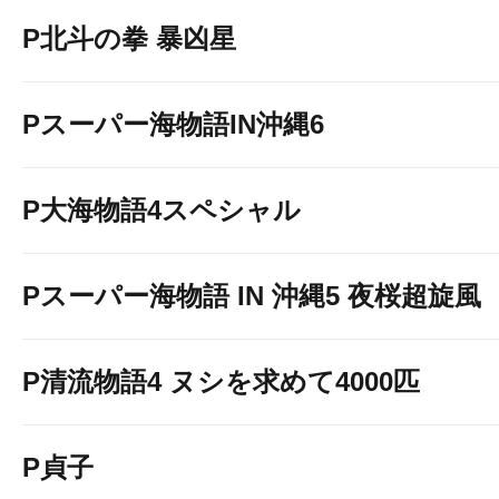
P北斗の拳 暴凶星
Pスーパー海物語IN沖縄6
P大海物語4スペシャル
Pスーパー海物語 IN 沖縄5 夜桜超旋風
P清流物語4 ヌシを求めて4000匹
P貞子