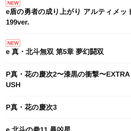
NEW
e盾の勇者の成り上がり アルティメッ
199ver.
NEW
e 真・北斗無双 第5章 夢幻闘双
P真・花の慶次2〜漆黒の衝撃〜EXTRA 
USH
P真・花の慶次3
e 北斗の拳11 暴凶星