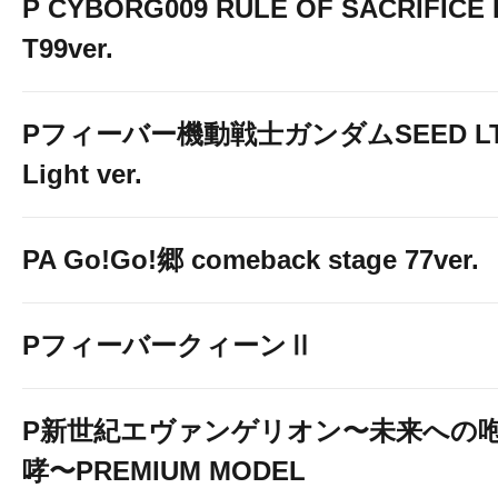
P CYBORG009 RULE OF SACRIFICE 
T99ver.
Pフィーバー機動戦士ガンダムSEED LT
Light ver.
PA Go!Go!郷 comeback stage 77ver.
PフィーバークィーンⅡ
P新世紀エヴァンゲリオン〜未来への
哮〜PREMIUM MODEL