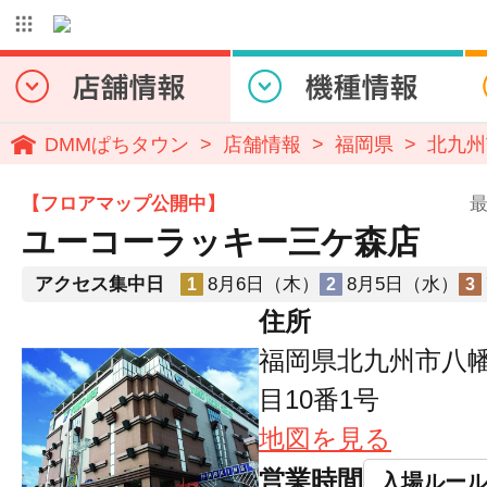
DMMぱちタウン
店舗情報
福岡県
北九州
【フロアマップ公開中】
最
ユーコーラッキー三ケ森店
アクセス集中日
8月6日（木）
8月5日（水）
1
2
3
住所
福岡県北九州市八
目10番1号
地図を見る
営業時間
入場ルー