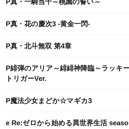
P真・一騎当千～桃園の誓い～
P真・花の慶次3 -黄金一閃-
P真・北斗無双 第4章
P緋弾のアリア～緋緋神降臨～ラッキ
トリガーVer.
P魔法少女まどか☆マギカ3
e Re:ゼロから始める異世界生活 seaso