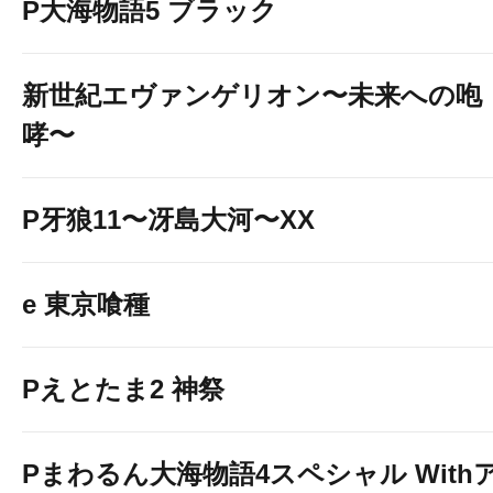
P大海物語5 ブラック
新世紀エヴァンゲリオン〜未来への咆
哮〜
P牙狼11〜冴島大河〜XX
e 東京喰種
Pえとたま2 神祭
Pまわるん大海物語4スペシャル With