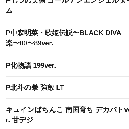
P七つの美徳 ゴールデンエンジェルタ
ム
P中森明菜・歌姫伝説〜BLACK DIVA
楽〜80〜89ver.
P化物語 199ver.
P北斗の拳 強敵 LT
キュインぱちんこ 南国育ち デカパトv
r. 甘デジ