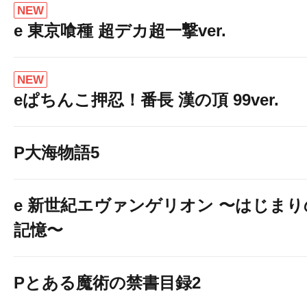
NEW
e 東京喰種 超デカ超一撃ver.
NEW
eぱちんこ押忍！番長 漢の頂 99ver.
P大海物語5
e 新世紀エヴァンゲリオン 〜はじまり
記憶〜
Pとある魔術の禁書目録2