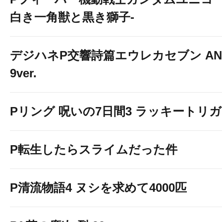
白き一角獣と黒き獅子-
デジハネP交響詩篇エウレカセブン ANE
9ver.
Pリング 呪いの7日間3 ラッキートリガー
P転生したらスライムだった件
P清流物語4 ヌシを求めて4000匹