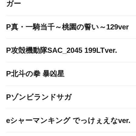
ガー
P真・一騎当千～桃園の誓い～129ver
P攻殻機動隊SAC_2045 199LTver.
P北斗の拳 暴凶星
Pゾンビランドサガ
eシャーマンキング でっけぇえなver.