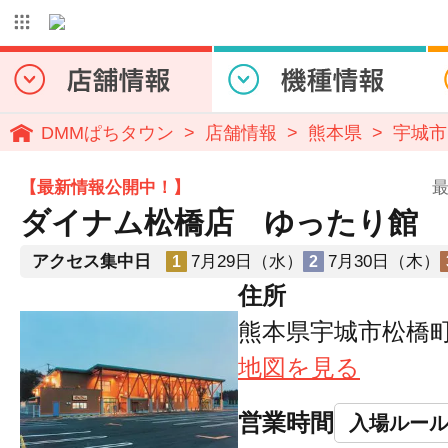
DMMぱちタウン
店舗情報
熊本県
宇城市
【最新情報公開中！】
最
ダイナム松橋店 ゆったり館
アクセス集中日
7月29日（水）
7月30日（木）
1
2
住所
熊本県宇城市松橋町曲
地図を見る
営業時間
入場ルー