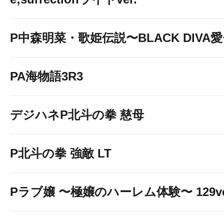
P中森明菜・歌姫伝説〜BLACK DIVA
PA海物語3R3
デジハネP北斗の拳 慈母
P北斗の拳 強敵 LT
Pラブ嬢 〜極嬢のハーレム体験〜 129ve