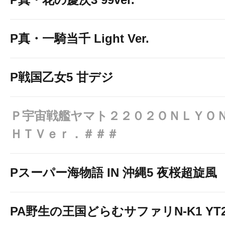
P真・一騎当千 Light Ver.
P戦国乙女5 甘デジ
Ｐ宇宙戦艦ヤマト２２０２ＯＮＬＹＯ
ＨＴＶｅｒ．＃＃＃
Pスーパー海物語 IN 沖縄5 夜桜超旋風
PA野生の王国どらむサファリN-K1 YT2