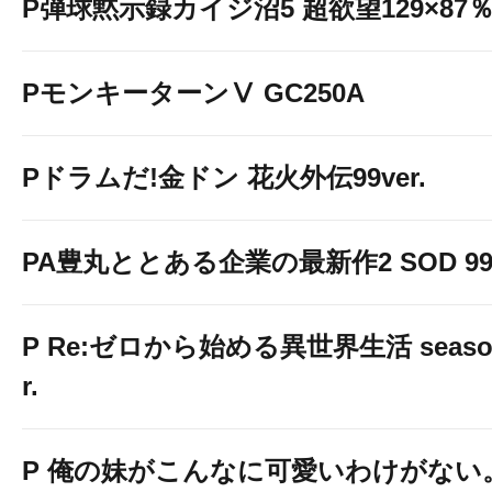
P弾球黙示録カイジ沼5 超欲望129×87％V
PモンキーターンⅤ GC250A
Pドラムだ!金ドン 花火外伝99ver.
PA豊丸ととある企業の最新作2 SOD 99v
P Re:ゼロから始める異世界生活 season2
r.
P 俺の妹がこんなに可愛いわけがない。