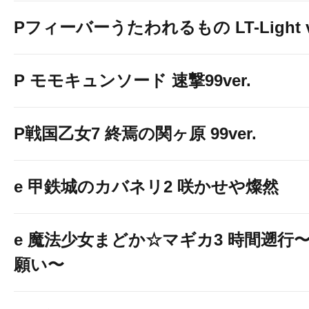
Pフィーバーうたわれるもの LT-Light v
P モモキュンソード 速撃99ver.
P戦国乙女7 終焉の関ヶ原 99ver.
e 甲鉄城のカバネリ2 咲かせや燦然
e 魔法少女まどか☆マギカ3 時間遡行
願い〜