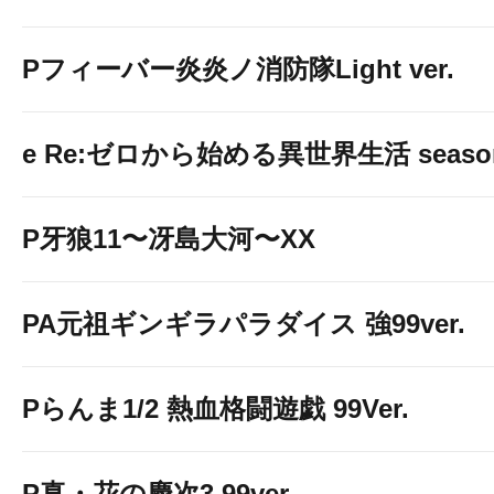
Pフィーバー炎炎ノ消防隊Light ver.
e Re:ゼロから始める異世界生活 seaso
P牙狼11〜冴島大河〜XX
PA元祖ギンギラパラダイス 強99ver.
Pらんま1/2 熱血格闘遊戯 99Ver.
P真・花の慶次3 99ver.