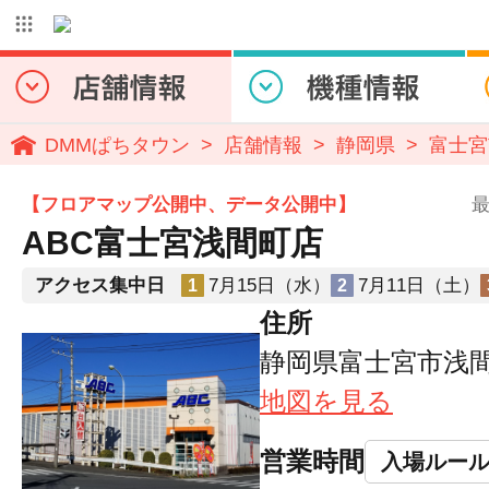
DMMぱちタウン
店舗情報
静岡県
富士宮
【フロアマップ公開中、データ公開中】
最
ABC富士宮浅間町店
アクセス集中日
7月15日（水）
7月11日（土）
1
2
住所
静岡県富士宮市浅間町
地図を見る
営業時間
入場ルー