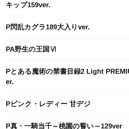
キップ159ver.
P閃乱カグラ189大入りver.
PA野生の王国Ⅵ
Pとある魔術の禁書目録2 Light PREMIUM
er.
Pピンク・レディー 甘デジ
P真・一騎当千～桃園の誓い～129ver