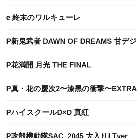
e 終末のワルキューレ
P新鬼武者 DAWN OF DREAMS 甘デジ
P花満開 月光 THE FINAL
P真・花の慶次2〜漆黒の衝撃〜EXTRA 
PハイスクールD×D 真紅
P攻殻機動隊SAC_2045 大入りLTver