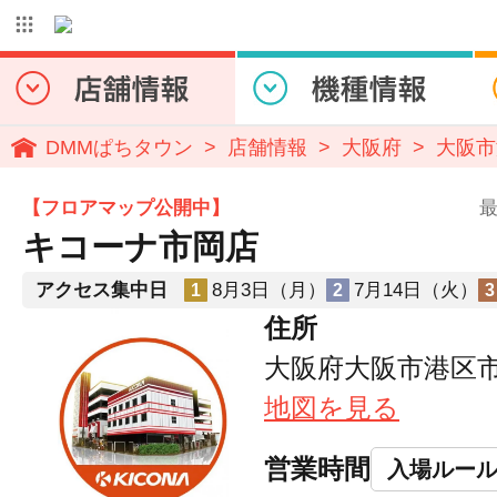
DMMぱちタウン
店舗情報
大阪府
大阪市
【フロアマップ公開中】
最
キコーナ市岡店
アクセス集中日
8月3日（月）
7月14日（火）
1
2
3
住所
大阪府大阪市港区市岡
地図を見る
営業時間
入場ルー