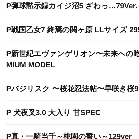
P弾球黙示録カイジ沼5 ざわっ…79Ver.
P戦国乙女7 終焉の関ヶ原 LLサイズ 299v
P新世紀エヴァンゲリオン〜未来への咆
MIUM MODEL
Pバジリスク 〜桜花忍法帖〜早咲き桜99v
P 犬夜叉3.0 大入り 甘SPEC
P真・一騎当千～桃園の誓い～129ver