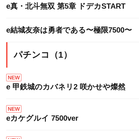
e真・北斗無双 第5章 ドデカSTART
e結城友奈は勇者である〜極限7500〜
パチンコ（1）
NEW
e 甲鉄城のカバネリ2 咲かせや燦然
NEW
eカケグルイ 7500ver