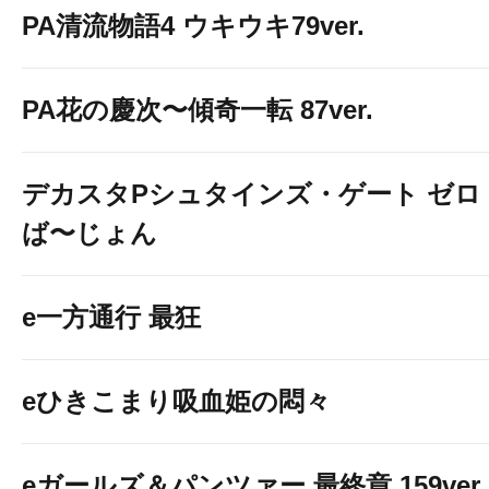
PA清流物語4 ウキウキ79ver.
PA花の慶次〜傾奇一転 87ver.
デカスタPシュタインズ・ゲート ゼロ
ば〜じょん
e一方通行 最狂
eひきこまり吸血姫の悶々
eガールズ＆パンツァー 最終章 159ver.