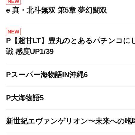
NEW
e 真・北斗無双 第5章 夢幻闘双
NEW
P【超甘LT】豊丸のとあるパチンコに
戦 感度UP1/39
Pスーパー海物語IN沖縄6
P大海物語5
新世紀エヴァンゲリオン〜未来への咆