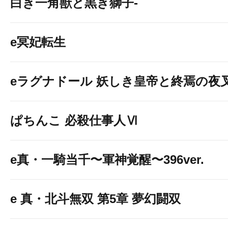
白き一角獣と黒き獅子-
e冥妃転生
eラグナドール 妖しき皇帝と終焉の夜
ぱちんこ 必殺仕事人Ⅵ
e真・一騎当千〜軍神覚醒〜396ver.
e 真・北斗無双 第5章 夢幻闘双