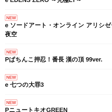
NEW
e ソードアート・オンライン アリシ
夜空
NEW
Pぱちんこ押忍！番長 漢の頂 99ver.
NEW
e 七つの大罪3
NEW
PニュートキオGREEN