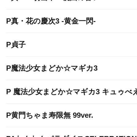
P真・花の慶次3 -黄金一閃-
P貞子
P魔法少女まどか☆マギカ3
P 魔法少女まどか☆マギカ3 キュゥべえv
P黄門ちゃま寿限無 99ver.