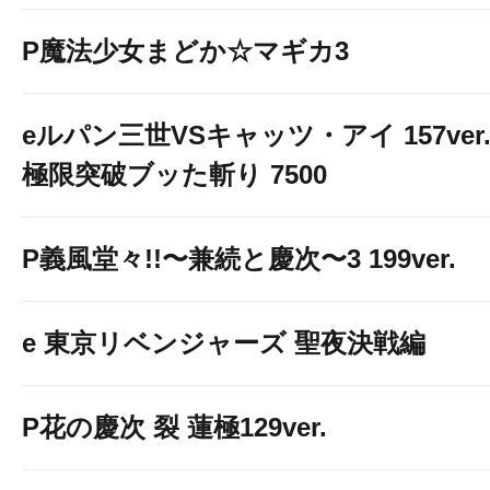
P魔法少女まどか☆マギカ3
eルパン三世VSキャッツ・アイ 157ver
極限突破ブッた斬り 7500
P義風堂々!!〜兼続と慶次〜3 199ver.
e 東京リベンジャーズ 聖夜決戦編
P花の慶次 裂 蓮極129ver.