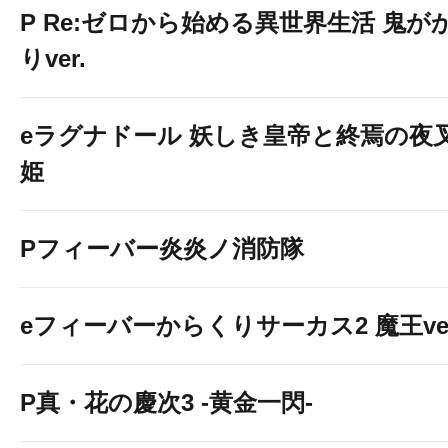
P Re:ゼロから始める異世界生活 鬼が
りver.
eラグナドール 妖しき皇帝と終焉の夜
姫
Pフィーバー炎炎ノ消防隊
eフィーバーからくりサーカス2 魔王ver
P真・花の慶次3 -黄金一閃-
e牙狼12 黄金騎士極限