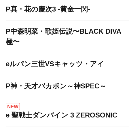
P真・花の慶次3 -黄金一閃-
P中森明菜・歌姫伝説〜BLACK DIVA
極〜
eルパン三世VSキャッツ・アイ
P神・天才バカボン～神SPEC～
NEW
e 聖戦士ダンバイン 3 ZEROSONIC