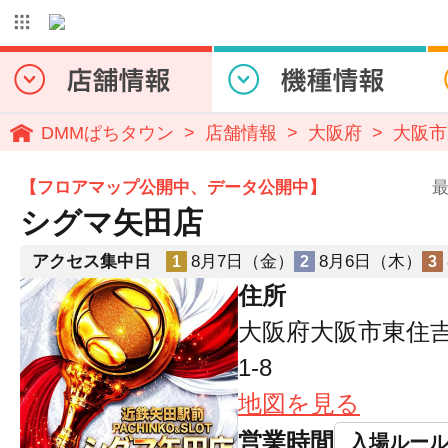
DMMぱちタウン
店舗情報
大阪府
大阪市
【フロアマップ公開中、データ公開中】
最
シグマ矢田店
アクセス集中日
8月7日（金）
8月6日（木）
1
2
3
住所
大阪府大阪市東住吉
1-8
地図を見る
営業時間
入場ルー