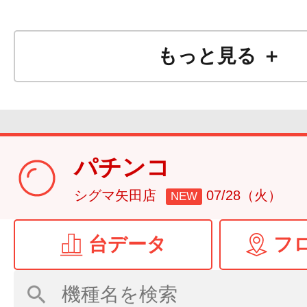
もっと見る ＋
パチンコ
シグマ矢田店
07/28（火）
NEW
台データ
フ