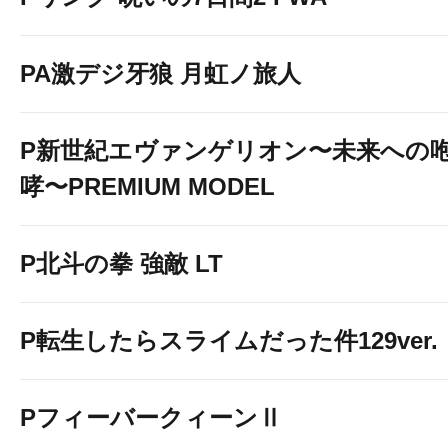
PA激デジ牙狼 月虹ノ旅人
★スマスロ ライン
P新世紀エヴァンゲリオン〜未来への
哮〜PREMIUM MODEL
Lミリオンゴッド～神々
P北斗の拳 強敵 LT
P転生したらスライムだった件129ver.
PフィーバークィーンⅡ