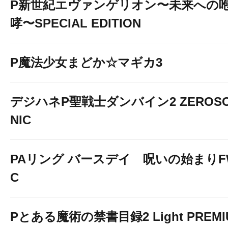
P新世紀エヴァンゲリオン〜未来への
哮〜SPECIAL EDITION
全
て
の
感
動
P魔法少女まどか☆マギカ3
こ
こ
か
ら
始
ま
る
・
・
・
デジハネP聖戦士ダンバイン2 ZEROS
NIC
PAリング バースデイ 呪いの始まりF
C
Pとある魔術の禁書目録2 Light PREMI