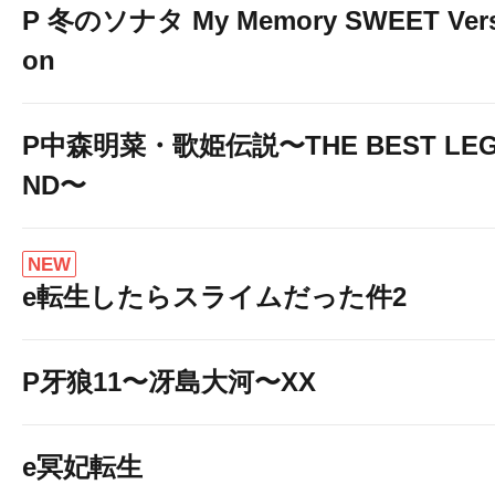
P 冬のソナタ My Memory SWEET Vers
on
P中森明菜・歌姫伝説〜THE BEST LE
ND〜
NEW
e転生したらスライムだった件2
P牙狼11〜冴島大河〜XX
e冥妃転生