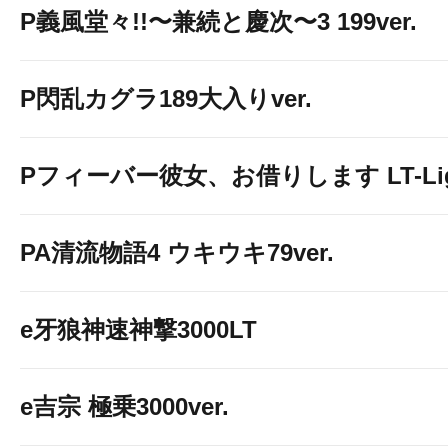
P義風堂々!!〜兼続と慶次〜3 199ver.
P閃乱カグラ189大入りver.
Pフィーバー彼女、お借りします LT-Light
PA清流物語4 ウキウキ79ver.
e牙狼神速神撃3000LT
e吉宗 極乗3000ver.