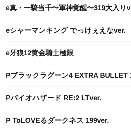
e真・一騎当千〜軍神覚醒〜319大入りve
eシャーマンキング でっけぇえなver.
e牙狼12黄金騎士極限
Pブラックラグーン4 EXTRA BULLET 12
Pバイオハザード RE:2 LTver.
P ToLOVEるダークネス 199ver.