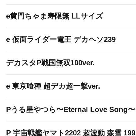
e黄門ちゃま寿限無 LLサイズ
e 仮面ライダー電王 デカヘソ239
デカスタP戦国無双100ver.
e 東京喰種 超デカ超一撃ver.
Pうる星やつら〜Eternal Love Song〜
P 宇宙戦艦ヤマト2202 超波動 森雪 199LT