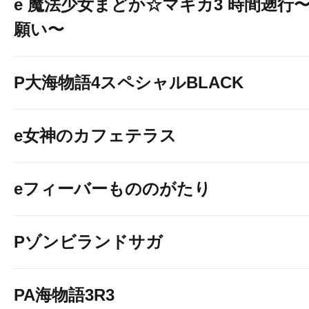
e 魔法少女まどか☆マギカ3 時間遡行
願い〜
P大海物語4スペシャルBLACK
e女神のカフェテラス
eフィーバーもののがたり
Pゾンビランドサガ
PA海物語3R3