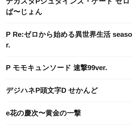
デカスタPシュタインズ・ゲート ゼロ
ば〜じょん
P Re:ゼロから始める異世界生活 season2
r.
P モモキュンソード 速撃99ver.
デジハネP頭文字D せかんど
e花の慶次〜黄金の一撃