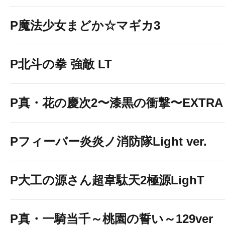
P魔法少女まどか☆マギカ3
P北斗の拳 強敵 LT
P真・花の慶次2〜漆黒の衝撃〜EXTRA 
Pフィーバー炎炎ノ消防隊Light ver.
P大工の源さん超韋駄天2極源LighT
P真・一騎当千～桃園の誓い～129ver