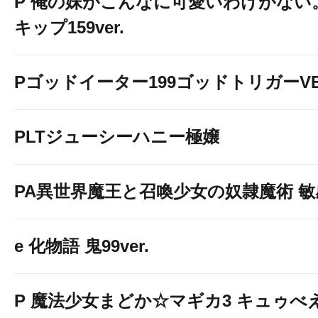
P 俺の妹がこんなに可愛いわけがない。
キップ159ver.
Pゴッドイーター199ゴッドトリガーVE
PLTジューシーハニー極嬢
PA異世界魔王と召喚少女の奴隷魔術 敏感
e 化物語 鬼99ver.
P 魔法少女まどか☆マギカ3 キュゥべえv