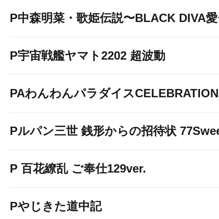
P中森明菜・歌姫伝説〜BLACK DIVA
P宇宙戦艦ヤマト2202 超波動
PAわんわんパラダイスCELEBRATION
Pルパン三世 銭形からの招待状 77Sweet 
P 百花繚乱 ご奉仕129ver.
Pやじきた道中記