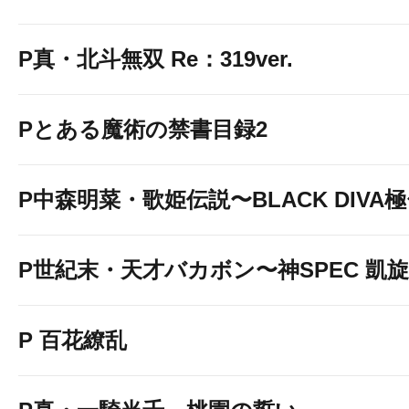
P真・北斗無双 Re：319ver.
Pとある魔術の禁書目録2
P中森明菜・歌姫伝説〜BLACK DIVA
P世紀末・天才バカボン〜神SPEC 凱
P 百花繚乱