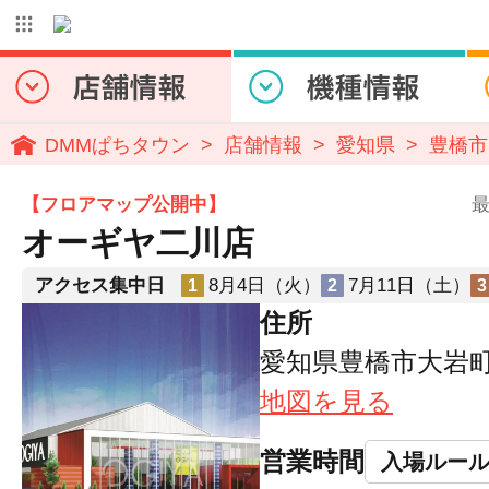
DMMぱちタウン
店舗情報
愛知県
豊橋市
【フロアマップ公開中】
最
オーギヤ二川店
アクセス集中日
8月4日（火）
7月11日（土）
1
2
3
住所
愛知県豊橋市大岩町
地図を見る
営業時間
入場ルー