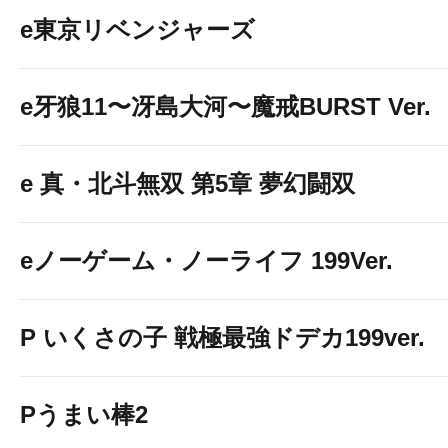
e東京リベンジャーズ
e牙狼11〜冴島大河〜魔戒BURST Ver.
e 真・北斗無双 第5章 夢幻闘双
eノーゲーム・ノーライフ 199Ver.
P いくさの子 戦極最強ドデカ199ver.
Pうまい棒2