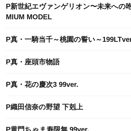
P新世紀エヴァンゲリオン〜未来への咆
MIUM MODEL
P真・一騎当千～桃園の誓い～199LTver
P真・座頭市物語
P真・花の慶次3 99ver.
P織田信奈の野望 下剋上
P黄門ちゃま寿限無 99ver.