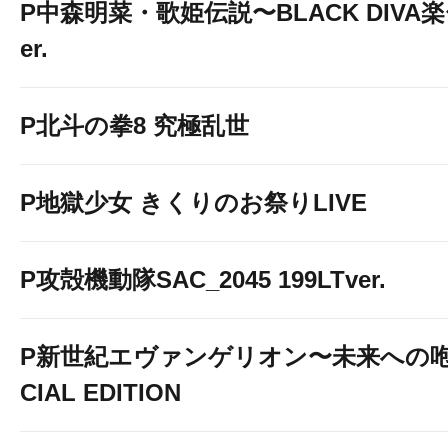
P中森明菜・歌姫伝説〜BLACK DIVA楽〜
er.
P北斗の拳8 究極乱世
P地獄少女 きくりのお祭りLIVE
P攻殻機動隊SAC_2045 199LTver.
P新世紀エヴァンゲリオン〜未来への咆
CIAL EDITION