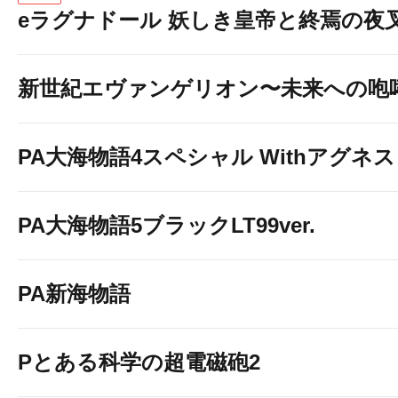
eラグナドール 妖しき皇帝と終焉の夜
新世紀エヴァンゲリオン〜未来への咆
PA大海物語4スペシャル Withアグネ
PA大海物語5ブラックLT99ver.
PA新海物語
Pとある科学の超電磁砲2