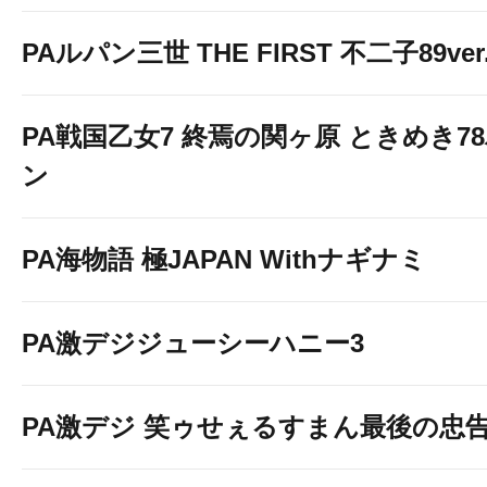
PAルパン三世 THE FIRST 不二子89ver
PA戦国乙女7 終焉の関ヶ原 ときめき7
ン
PA海物語 極JAPAN Withナギナミ
PA激デジジューシーハニー3
PA激デジ 笑ゥせぇるすまん最後の忠