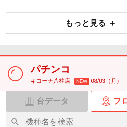
もっと見る ＋
パチンコ
キコーナ八柱店
08/03（月）
NEW
台データ
フ