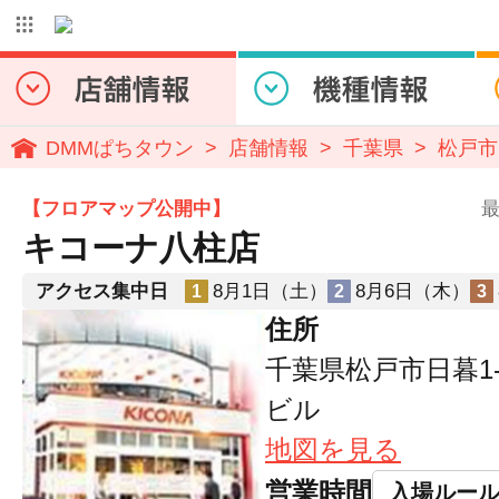
DMMぱちタウン
店舗情報
千葉県
松戸市
【フロアマップ公開中】
最
キコーナ八柱店
アクセス集中日
8月1日（土）
8月6日（木）
1
2
3
住所
千葉県松戸市日暮1-
ビル
地図を見る
営業時間
入場ルー