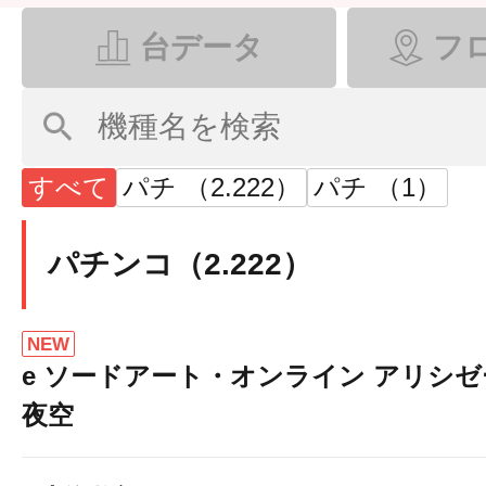
台データ
フ
すべて
パチ （2.222）
パチ （1）
パチンコ（2.222）
NEW
e ソードアート・オンライン アリシ
夜空