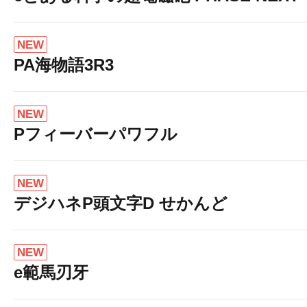
NEW
PA海物語3R3
NEW
Pフィーバーパワフル
NEW
デジハネP頭文字D せかんど
NEW
e範馬刃牙