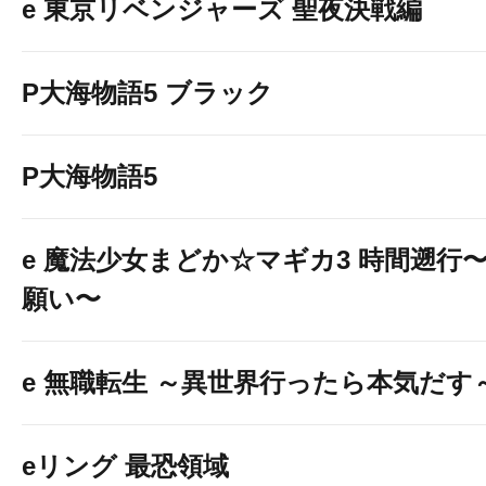
e 東京リベンジャーズ 聖夜決戦編
P大海物語5 ブラック
P大海物語5
e 魔法少女まどか☆マギカ3 時間遡行
願い〜
e 無職転生 ～異世界行ったら本気だす
eリング 最恐領域