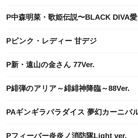
P中森明菜・歌姫伝説〜BLACK DIVA
Pピンク・レディー 甘デジ
P新・遠山の金さん 77Ver.
P緋弾のアリア～緋緋神降臨～88Ver.
PAギンギラパラダイス 夢幻カーニバル 強
Pフィーバー炎炎ノ消防隊Light ver.