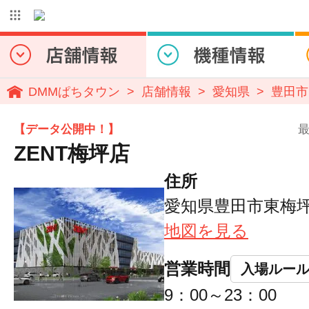
DMMぱちタウン
店舗情報
愛知県
豊田市
【データ公開中！】
最
ZENT梅坪店
住所
愛知県豊田市東梅坪町
地図を見る
営業時間
入場ルー
9：00～23：00