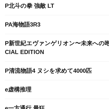
P北斗の拳 強敵 LT
PA海物語3R3
P新世紀エヴァンゲリオン〜未来への咆
CIAL EDITION
P清流物語4 ヌシを求めて4000匹
e虚構推理
e一方通行 最狂