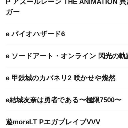
P アズールレーン THE ANIMATION
ガー
e バイオハザード6
e ソードアート・オンライン 閃光の軌
e 甲鉄城のカバネリ2 咲かせや燦然
e結城友奈は勇者である〜極限7500〜
遊moreLT PエガブレイブVVV