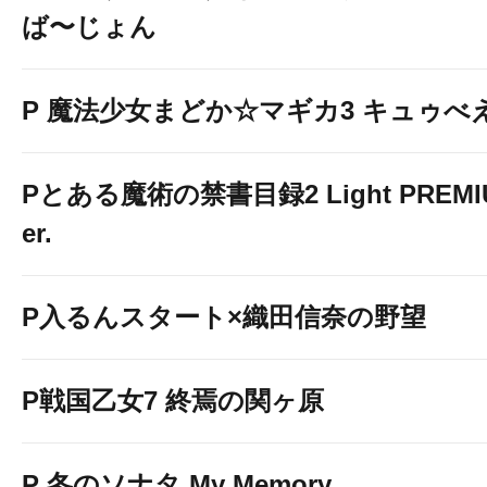
ば〜じょん
P 魔法少女まどか☆マギカ3 キュゥべえv
Pとある魔術の禁書目録2 Light PREMIUM
er.
P入るんスタート×織田信奈の野望
P戦国乙女7 終焉の関ヶ原
P 冬のソナタ My Memory