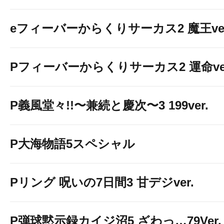
１台増台
eフィーバーからくりサーカス2 魔王ver
Pフィーバーからくりサーカス2 運命ver
P義風堂々!!〜兼続と慶次〜3 199ver.
P大海物語5スペシャル
Pリング 呪いの7日間3 甘デジver.
P弾球黙示録カイジ沼5 ざわっ…79Ver.