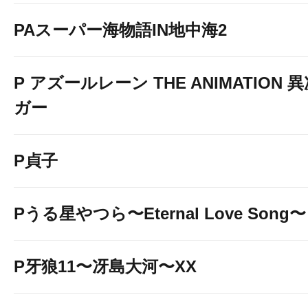
PAスーパー海物語IN地中海2
P アズールレーン THE ANIMATION
ガー
P貞子
Pうる星やつら〜Eternal Love Song〜
P牙狼11〜冴島大河〜XX