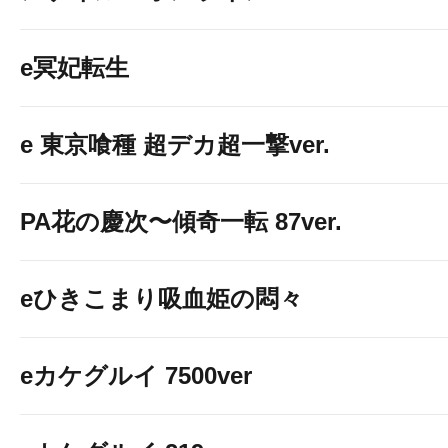
e冥妃転生
e 東京喰種 超デカ超一撃ver.
PA花の慶次〜傾奇一転 87ver.
eひきこまり吸血姫の悶々
eカケグルイ 7500ver