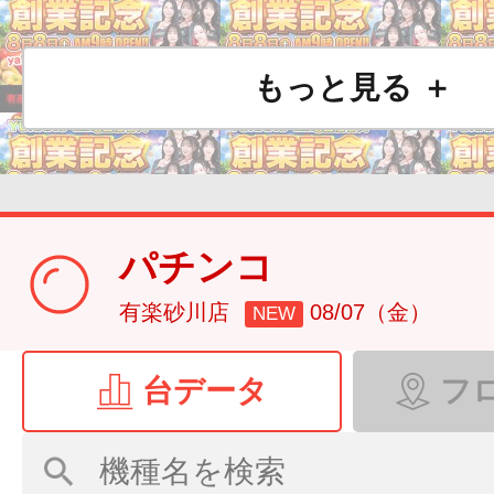
もっと見る ＋
パチンコ
有楽砂川店
08/07（金）
NEW
台データ
フ