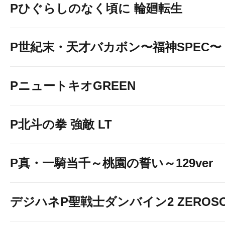
Pひぐらしのなく頃に 輪廻転生
P世紀末・天才バカボン〜福神SPEC〜
PニュートキオGREEN
P北斗の拳 強敵 LT
P真・一騎当千～桃園の誓い～129ver
デジハネP聖戦士ダンバイン2 ZEROSO