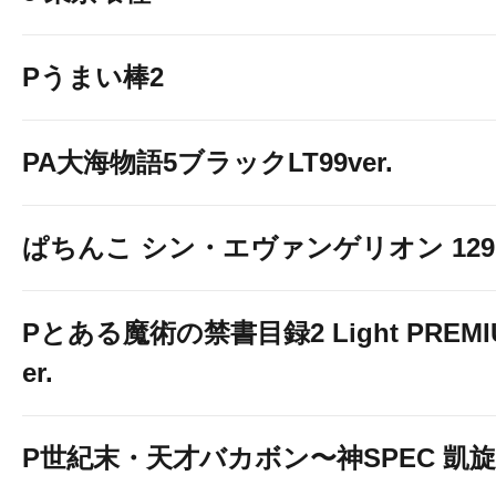
7月30日(木)開放
Pうまい棒2
PA大海物語5ブラックLT99ver.
ぱちんこ シン・エヴァンゲリオン 129 LT
Pとある魔術の禁書目録2 Light PREMIUM
er.
P世紀末・天才バカボン〜神SPEC 凱旋〜9