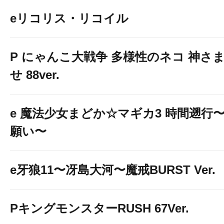
eリコリス・リコイル
P にゃんこ大戦争 多様性のネコ 神さ
せ 88ver.
e 魔法少女まどか☆マギカ3 時間遡行
願い〜
e牙狼11〜冴島大河〜魔戒BURST Ver.
PキングモンスターRUSH 67Ver.
２台開放