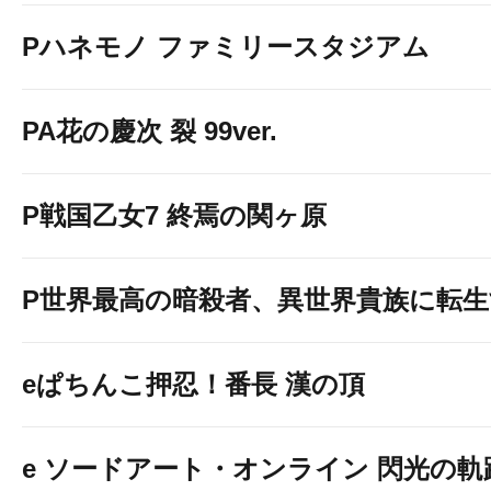
Pハネモノ ファミリースタジアム
１台導入
PA花の慶次 裂 99ver.
P戦国乙女7 終焉の関ヶ原
P世界最高の暗殺者、異世界貴族に転
eぱちんこ押忍！番長 漢の頂
e ソードアート・オンライン 閃光の軌