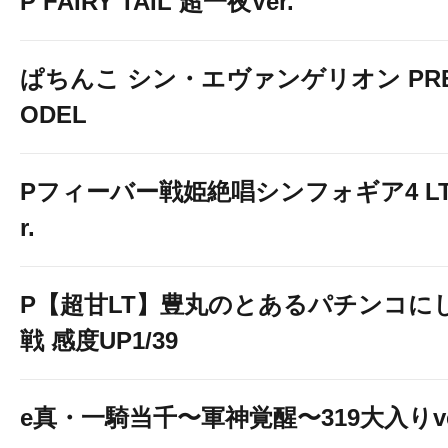
P FAIRY TAIL 超一夜Ver.
４台開放
ぱちんこ シン・エヴァンゲリオン PREM
ODEL
Pフィーバー戦姫絶唱シンフォギア4 LT-Li
r.
P【超甘LT】豊丸のとあるパチンコに
戦 感度UP1/39
４台開放
e真・一騎当千〜軍神覚醒〜319大入りve