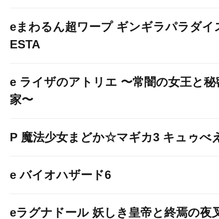
eまわるん超ワープ ギンギラパラダイス V
ESTA
e ライザのアトリエ 〜常闇の女王と
家〜
P 魔法少女まどか☆マギカ3 キュゥべえv
e バイオハザード6
eラグナドール 妖しき皇帝と終焉の夜