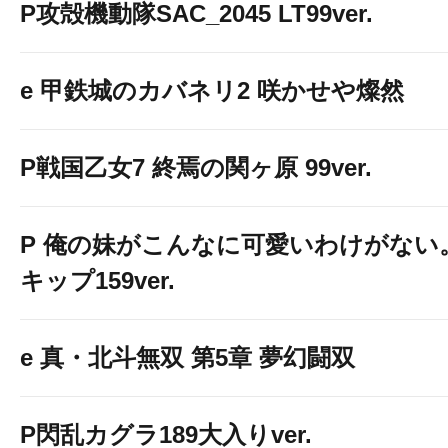
P攻殻機動隊SAC_2045 LT99ver.
e 甲鉄城のカバネリ2 咲かせや燦然
P戦国乙女7 終焉の関ヶ原 99ver.
P 俺の妹がこんなに可愛いわけがない。
２台開放
キップ159ver.
e 真・北斗無双 第5章 夢幻闘双
P閃乱カグラ189大入りver.