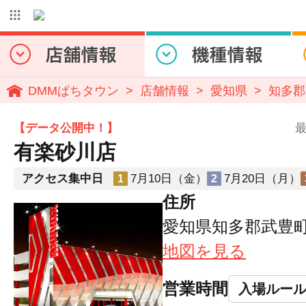
DMMぱちタウン
店舗情報
愛知県
知多郡
【データ公開中！】
最
有楽砂川店
アクセス集中日
7月10日（金）
7月20日（月）
1
2
住所
愛知県知多郡武豊町字
地図を見る
営業時間
入場ルー