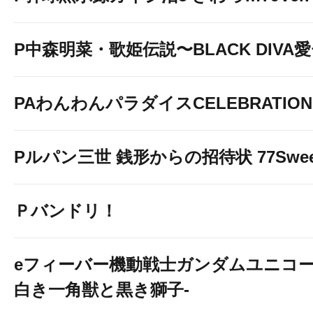
P中森明菜・歌姫伝説〜BLACK DIVA
PAわんわんパラダイスCELEBRATION
Pルパン三世 銭形からの招待状 77Sweet 
Ｐバンドリ！
eフィーバー機動戦士ガンダムユニコー
白き一角獣と黒き獅子-