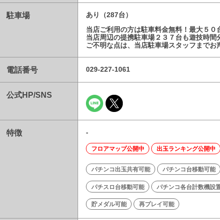
駐車場
あり（287台）
当店ご利用の方は駐車料金無料！最大５０
当店周辺の提携駐車場２３７台も遊技時間
ご不明な点は、当店駐車場スタッフまでお
電話番号
029-227-1061
公式HP/SNS
特徴
-
フロアマップ公開中
出玉ランキング公開中
パチンコ出玉共有可能
パチンコ台移動可能
パチスロ台移動可能
パチンコ各台計数機設
貯メダル可能
再プレイ可能