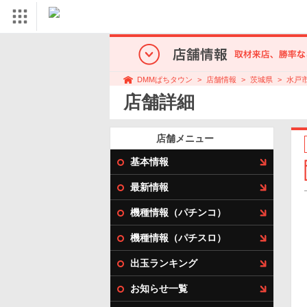
店舗情報
茨城県
水戸
DMMぱちタウン
店舗詳細
店舗メニュー
基本情報
最新情報
機種情報（パチンコ）
機種情報（パチスロ）
出玉ランキング
お知らせ一覧