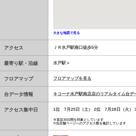
大きな地図で見る
アクセス
ＪＲ水戸駅南口徒歩5分
最寄り駅・沿線
水戸駅
フロアマップ
フロアマップを見る
台データ情報
キコーナ水戸駅南店店のリアルタイム台デ
アクセス集中日
1位 7月25日（土） 2位 7月28日（火） 
※直近30日間を対象としています
※当店舗ページへのアクセス数を集計しています