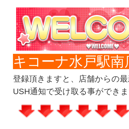
キコーナ水戸駅南
登録頂きますと、店舗からの最
USH通知で受け取る事ができます