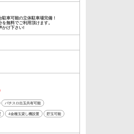
台駐車可能の立体駐車場完備！
分を無料でご利用頂けます。
声かけ下さい!
パチスロ出玉共有可能
置
4金種玉貸し機設置
貯玉可能