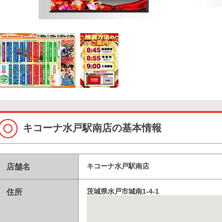
キコーナ水戸駅南店の基本情報
店舗名
キコーナ水戸駅南店
住所
茨城県水戸市城南1-4-1