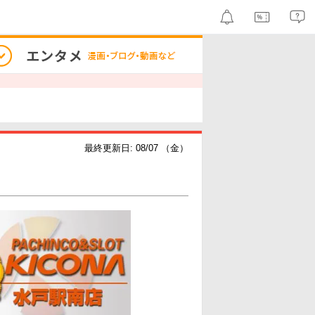
最終更新日: 08/07 （金）