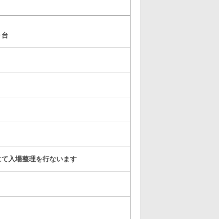
０台
にて入場整理を行ないます