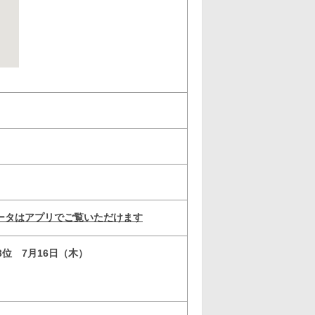
ータはアプリでご覧いただけます
3位 7月16日（木）