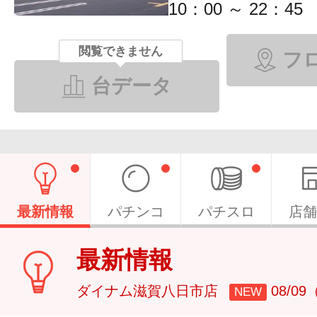
10：00 ～ 22：45
閲覧できません
フ
台データ
最新情報
パチンコ
パチスロ
店舗
最新情報
ダイナム滋賀八日市店
08/0
NEW