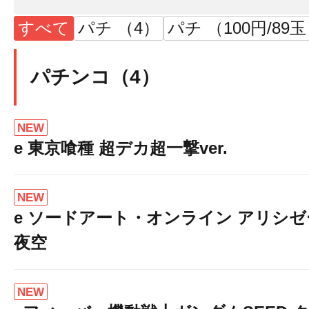
すべて
パチ （4）
パチ （100円/89
パチンコ（4）
NEW
e 東京喰種 超デカ超一撃ver.
NEW
e ソードアート・オンライン アリシ
夜空
NEW